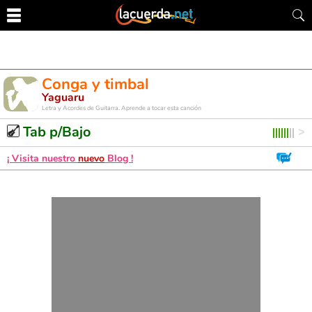
Conga y timbal
Yaguaru
Letra y Acordes de Guitarra. Aprende a tocar esta canción
Tab p/Bajo
¡ Visita nuestro
nuevo
Blog !