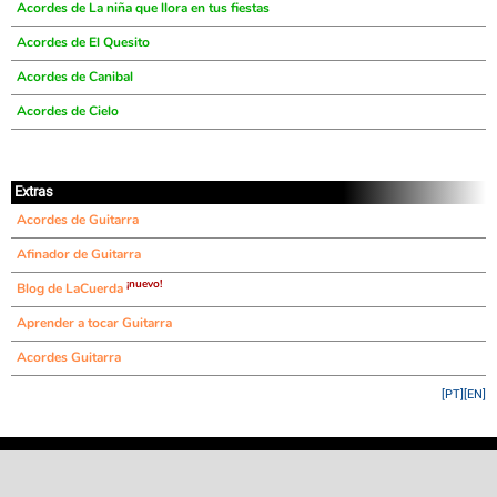
Acordes de La niña que llora en tus fiestas
Acordes de El Quesito
Acordes de Canibal
Acordes de Cielo
Extras
Acordes de Guitarra
Afinador de Guitarra
¡nuevo!
Blog de LaCuerda
Aprender a tocar Guitarra
Acordes Guitarra
[PT]
[EN]
©
LaCuerda
.net
·
·
·
aviso legal
privacidad
contacto