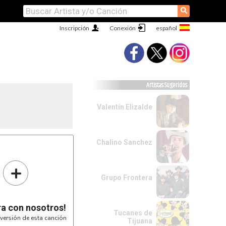
⚲
Inscripción
Conexión
Artistas Sugeridos
Valentín Elizalde
Chalino Sanchez
+
Grupo Frontera
ra con nosotros!
Tucanes de
versión de esta canción
Tijuana