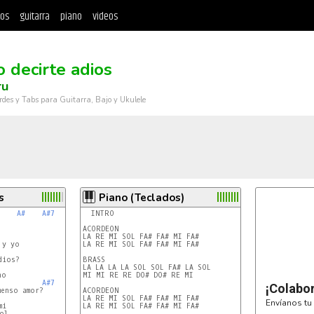
tos
guitarra
piano
videos
 decirte adios
ru
rdes y Tabs para Guitarra, Bajo y Ukulele
s
Piano (Teclados)
A#
A#7
  INTRO

ACORDEON

LA RE MI SOL FA# FA# MI FA#

y yo 

LA RE MI SOL FA# FA# MI FA#

ios?

BRASS

LA LA LA LA SOL SOL FA# LA SOL

o

MI MI RE RE DO# DO# RE MI

A#7
¡Colabo
enso amor?

ACORDEON

LA RE MI SOL FA# FA# MI FA#

Envíanos tu 
i

LA RE MI SOL FA# FA# MI FA#

ol
