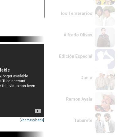
los Temerarios
Alfredo Olivas
Edición Especial
Duelo
Ramon Ayala
[ver más videos]
Taburete