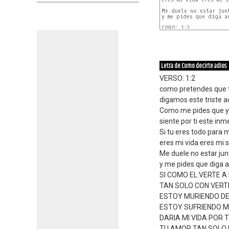
Me duele no estar junt
y me pides que diga ad
CORO: 1:2

Letra de Como decirte adios
VERSO: 1:2
como pretendes que t
digamos este triste a
Como me pides que y
siente por ti este in
Si tu eres todo para m
eres mi vida eres mi s
Me duele no estar junt
y me pides que diga a
SI COMO EL VERTE A
TAN SOLO CON VERT
ESTOY MURIENDO D
ESTOY SUFRIENDO 
DARIA MI VIDA POR 
TU AMOR TAN SOLO