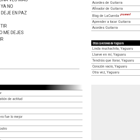
Acordes de Guitarra
 YA NO
Afinador de Guitarra
 DEJE EN PAZ
¡nuevo!
Blog de LaCuerda
Aprender a tocar Guitarra
STIR
Acordes Guitarra
NO ME DEJES
IR
Otras canciones de Yaguaru
Linda muchachita, Yaguaru
Llueve en mí, Yaguaru
Tendrás que llorar, Yaguaru
Corazón vacío, Yaguaru
Otra vez, Yaguaru
or
tión de actitud
ro fue lo mejor
ostro