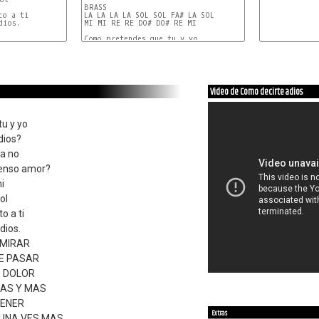
BRASS

o a ti

LA LA LA LA SOL SOL FA# LA SOL

ios.

MI MI RE RE DO# DO# RE MI

Como pretendes que tu y yo

Digamos este triste adios

Como me pides que ya no

Sienta por ti este inmenso amor.

Si tu eres todo para mi

Eres mi vida, eres mi sol

Video de Como decirte adios
Me duele no estar junto a ti

Y me pides que diga adios.

                       FA# RE LA

Sin con volverte a mirar

u y yo
                       FA# RE LA

Tan solo con verte pasar

dios?
                      MI MI

estoy muriendo de dolor

a no
                   FA# RE LA

ESTOY SUFRIENDO MAS Y MAS

menso amor?
                   FA# RE LA

DARIA MI VIDA POR TENER

i
                        FA# RE LA

Tu amor tan solo una vez mas

ol
                     MI MI

Como me pides que ya no

o a ti
Te busque y que te deje en paz.

  RE------------RE#

dios.
Si te he dado todo

 MIRAR
RE   DO# SI  LA    DO#

Lo mejor de mi existir

E PASAR
Ruego a
E DOLOR
MAS Y MAS
TENER
Extras
 UNA VES MAS