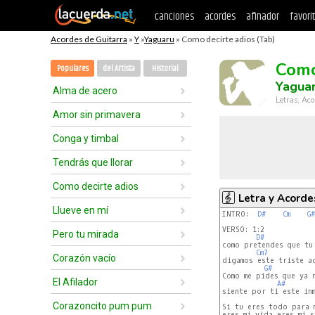
canciones
acordes
afinador
favori
Acordes de Guitarra
»
Y
»
Yaguaru
» Como decirte adios (Tab)
Como
Populares
del Artista
Historial
Yagua
Alma de acero
Letras, Aco
Amor sin primavera
Conga y timbal
Tendrás que llorar
Como decirte adios
Letra y Acorde
Llueve en mí
INTRO:  
D#
Cm
G#
VERSO: 1:2  

Pero tu mirada
D#
como pretendes que tu 
Cm7
Corazón vacío
digamos este triste ad
G#
Como me pides que ya n
El Afilador
A#
siente por ti este inm
Corazoncito pum pum
Si tu eres todo para m
eres mi vida eres mi s