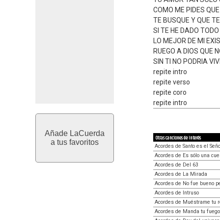
COMO ME PIDES QUE
TE BUSQUE Y QUE TE
SI TE HE DADO TODO
LO MEJOR DE MI EXI
RUEGO A DIOS QUE 
SIN TI NO PODRIA VIV
repite intro
repite verso
repite coro
repite intro
Añade LaCuerda
Otras canciones de interés
a tus favoritos
Acordes de Santo es el Señ
Acordes de Es sólo una cues
Acordes de Del 63
Acordes de La Mirada
Acordes de No fue bueno pe
Acordes de Intruso
Acordes de Muéstrame tu r
Acordes de Manda tu fuego