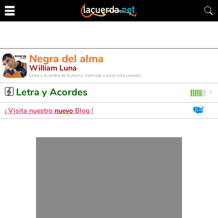
Negra del alma
William Luna
Letra y Acordes de Guitarra. Aprende a tocar esta canción
Letra y Acordes
¡ Visita nuestro
nuevo
Blog !