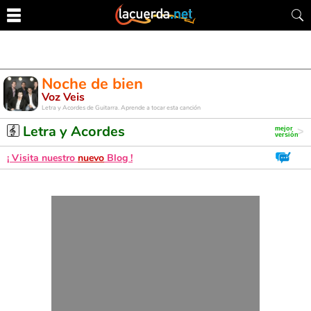
Noche de bien
Voz Veis
Letra y Acordes de Guitarra. Aprende a tocar esta canción
Letra y Acordes
¡ Visita nuestro
nuevo
Blog !