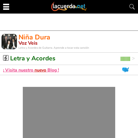
Niña Dura
Voz Veis
Letra y Acordes de Guitarra. Aprende a tocar esta canción
Letra y Acordes
¡ Visita nuestro
nuevo
Blog !