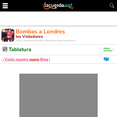
Bombas a Londres
los Violadores
Letra y Acordes de Guitarra. Aprende a tocar esta canción
Tablatura
¡ Visita nuestro
nuevo
Blog !