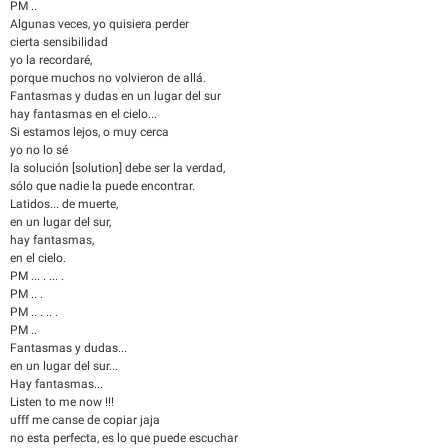
PM ..
Algunas veces, yo quisiera perder
cierta sensibilidad
yo la recordaré,
porque muchos no volvieron de allá.
Fantasmas y dudas en un lugar del sur
hay fantasmas en el cielo...
Si estamos lejos, o muy cerca
yo no lo sé
la solución [solution] debe ser la verdad,
sólo que nadie la puede encontrar.
Latidos... de muerte,
en un lugar del sur,
hay fantasmas,
en el cielo.
PM ... . ... .
PM .. .
PM .. . .. .
PM ..
Fantasmas y dudas...
en un lugar del sur...
Hay fantasmas...
Listen to me now !!!
ufff me canse de copiar jaja
no esta perfecta, es lo que puede escuchar