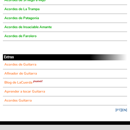
Acordes de Si llego a viejo
Acordes de La Trampa
Acordes de Patagonia
Acordes de Insaciable Amante
Acordes de Farolero
Extras
Acordes de Guitarra
Afinador de Guitarra
¡nuevo!
Blog de LaCuerda
Aprender a tocar Guitarra
Acordes Guitarra
[PT]
[EN]
©
LaCuerda
.net
·
·
·
aviso legal
privacidad
contacto