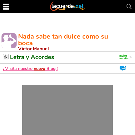
Nada sabe tan dulce como su
boca
Victor Manuel
Letra y Acordes de Guitarra. Aprende a tocar esta canción
Letra y Acordes
¡ Visita nuestro
nuevo
Blog !