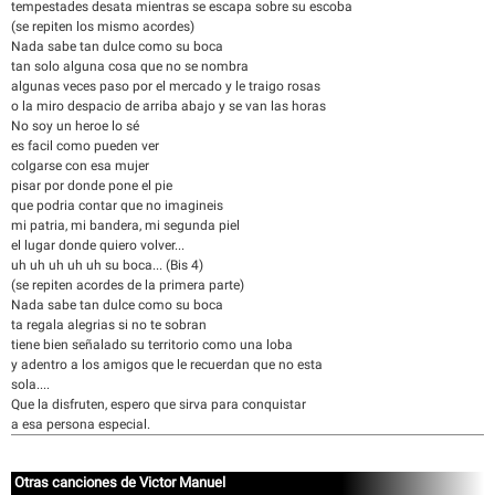
tempestades desata mientras se escapa sobre su escoba
(se repiten los mismo acordes)
Nada sabe tan dulce como su boca
tan solo alguna cosa que no se nombra
algunas veces paso por el mercado y le traigo rosas
o la miro despacio de arriba abajo y se van las horas
No soy un heroe lo sé
es facil como pueden ver
colgarse con esa mujer
pisar por donde pone el pie
que podria contar que no imagineis
mi patria, mi bandera, mi segunda piel
el lugar donde quiero volver...
uh uh uh uh uh su boca... (Bis 4)
(se repiten acordes de la primera parte)
Nada sabe tan dulce como su boca
ta regala alegrias si no te sobran
tiene bien señalado su territorio como una loba
y adentro a los amigos que le recuerdan que no esta
sola....
Que la disfruten, espero que sirva para conquistar
a esa persona especial.
Otras canciones de Victor Manuel