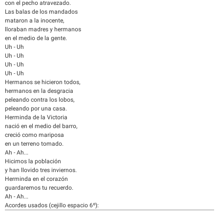
con el pecho atravezado.
Las balas de los mandados
mataron a la inocente,
lloraban madres y hermanos
en el medio de la gente.
Uh - Uh
Uh - Uh
Uh - Uh
Uh - Uh
Hermanos se hicieron todos,
hermanos en la desgracia
peleando contra los lobos,
peleando por una casa.
Herminda de la Victoria
nació en el medio del barro,
creció como mariposa
en un terreno tomado.
Ah - Ah...
Hicimos la población
y han llovido tres inviernos.
Herminda en el corazón
guardaremos tu recuerdo.
Ah - Ah...
Acordes usados (cejillo espacio 6º):