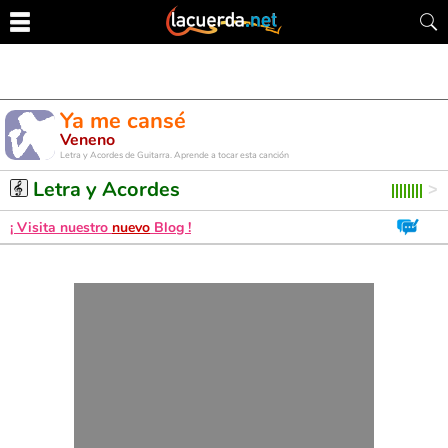
Ya me cansé
Veneno
Letra y Acordes de Guitarra. Aprende a tocar esta canción
Letra y Acordes
¡ Visita nuestro
nuevo
Blog !