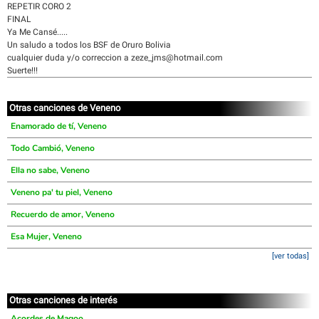
REPETIR CORO 2
FINAL
Ya Me Cansé.....
Un saludo a todos los BSF de Oruro Bolivia
cualquier duda y/o correccion a zeze_jms@hotmail.com
Suerte!!!
Otras canciones de Veneno
Enamorado de tí, Veneno
Todo Cambió, Veneno
Ella no sabe, Veneno
Veneno pa' tu piel, Veneno
Recuerdo de amor, Veneno
Esa Mujer, Veneno
[ver todas]
Otras canciones de interés
Acordes de Magoo