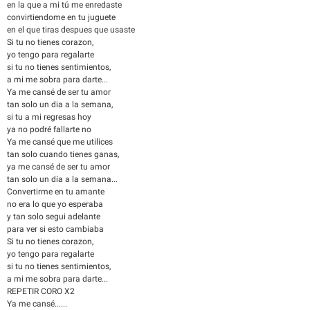
en la que a mi tú me enredaste
convirtiendome en tu juguete
en el que tiras despues que usaste
Si tu no tienes corazon,
yo tengo para regalarte
si tu no tienes sentimientos,
a mi me sobra para darte...
Ya me cansé de ser tu amor
tan solo un dia a la semana,
si tu a mi regresas hoy
ya no podré fallarte no
Ya me cansé que me utilices
tan solo cuando tienes ganas,
ya me cansé de ser tu amor
tan solo un día a la semana...
Convertirme en tu amante
no era lo que yo esperaba
y tan solo segui adelante
para ver si esto cambiaba
Si tu no tienes corazon,
yo tengo para regalarte
si tu no tienes sentimientos,
a mi me sobra para darte...
REPETIR CORO X2
Ya me cansé......