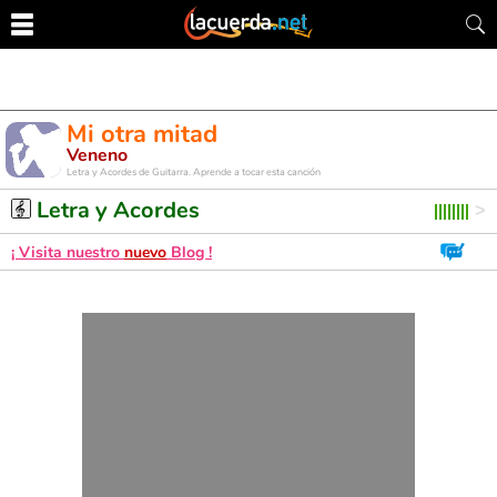
Mi otra mitad
Veneno
Letra y Acordes de Guitarra. Aprende a tocar esta canción
Letra y Acordes
¡ Visita nuestro
nuevo
Blog !