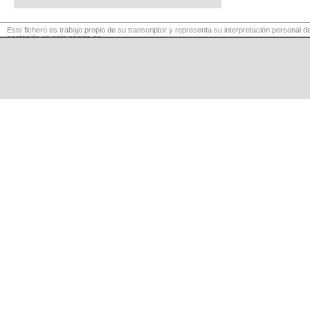
Este fichero es trabajo propio de su transcriptor y representa su interpretación personal de
contenido en esta página es
para exclusivo uso privado, por lo que se prohibe su reproducción o retransmisión, así c
comerciales.
©
LaCuerda
.net
·
·
·
aviso legal
privacidad
contacto