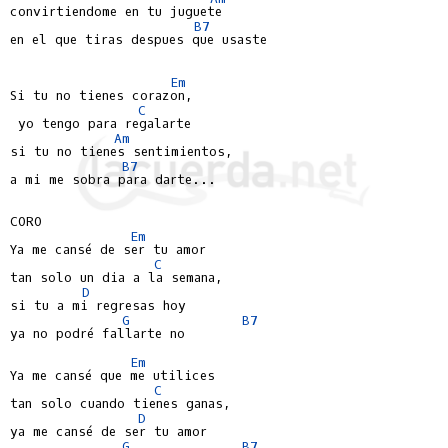
convirtiendome en tu juguete

B7
en el que tiras despues que usaste

Em
Si tu no tienes corazon,

C
 yo tengo para regalarte

Am
si tu no tienes sentimientos,

B7
a mi me sobra para darte...

CORO

Em
Ya me cansé de ser tu amor

C
tan solo un dia a la semana,

D
si tu a mi regresas hoy

G
B7
ya no podré fallarte no

Em
Ya me cansé que me utilices

C
tan solo cuando tienes ganas,

D
ya me cansé de ser tu amor

G
B7