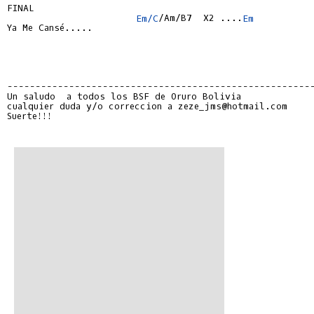
FINAL

Em/C
/Am/B7  X2 ....
Em
Ya Me Cansé.....

------------------------------------------------------
Un saludo  a todos los BSF de Oruro Bolivia

cualquier duda y/o correccion a zeze_jms@hotmail.com

Suerte!!!
