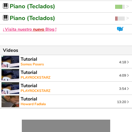
Piano (Teclados)
Piano (Teclados)
¡ Visita nuestro
nuevo
Blog !
Videos
Tutorial
4:18
Somos Posers
Tutorial
4:09
PLAYROCKSTARZ
Tutorial
3:54
PLAYROCKSTARZ
Tutorial
13:20
Howard Fadlala