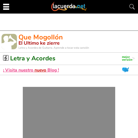
Que Mogollón
El Ultimo ke zierre
Letra y Acordes de Guitarra. Aprende a tocar esta canción
Letra y Acordes
¡ Visita nuestro
nuevo
Blog !