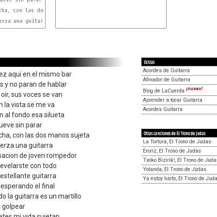
rza una guitarra

Extras
Acordes de Guitarra
ez aqui en el mismo bar
Afinador de Guitarra
 y no paran de hablar
¡nuevo!
Blog de LaCuerda
oir, sus voces se van
Aprender a tocar Guitarra
 la vista se me va
Acordes Guitarra
n al fondo esa silueta
mueve sin parar
Otras canciones de El Trono de Judas
cha, con las dos manos sujeta
La Tortura, El Trono de Judas
erza una guitarra
Eroriz, El Trono de Judas
nsacion de joven rompedor
Txoko Bizirik!, El Trono de Jud
revelarste con todo
Yolanda, El Trono de Judas
destellante guitarra
Ya estoy harto, El Trono de Jud
esperando el final
 la guitarra es un martillo
a golpear
letes mi vida sujetan