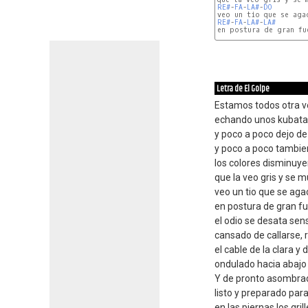
RE#
-
FA
-
LA#
-
DO
RE#
-
FA
-
LA#
-
LA#
en postura de gran fue
SOL
-
RE#
-
LA#
-
DO
Letra de El Golpe
Estamos todos otra v
echando unos kubatas
y poco a poco dejo de 
y poco a poco tambien
los colores disminuye
que la veo gris y se 
veo un tio que se aga
en postura de gran fu
el odio se desata se
cansado de callarse, 
el cable de la clara y 
ondulado hacia abajo 
Y de pronto asombrado
listo y preparado par
en las piernas los gril