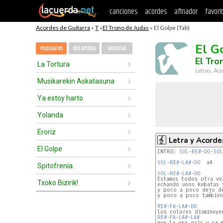
canciones
acordes
afinador
favori
Acordes de Guitarra
»
T
»
El Trono de Judas
» El Golpe (Tab)
El G
Populares
del Artista
Historial
El Tro
La Tortura
Letras, Aco
Musikarekin Askatasuna
Ya estoy harto
Yolanda
Eroriz
Letra y Acorde
El Golpe
INTRO: 
SOL
-
RE#
-
DO
-
SOL
SOL
-
RE#
-
LA#
-
DO
  x4

Spitofrenia
SOL
-
RE#
-
LA#
-
DO
Estamos todos otra vez
Txoko Bizirik!
echando unos kubatas 
y poco a poco dejo de
y poco a poco tambien 
RE#
-
FA
-
LA#
-
DO
RE#
-
FA
-
LA#
-
LA#