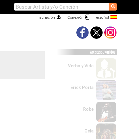
⚲
Inscripción
Conexión
Artistas Sugeridos
Verbo y Vida
Erick Porta
Robe
Gela