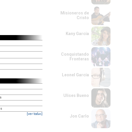
Misioneros de
Cristo
Kany García
Conquistando
Fronteras
Leonel García
Ulises Bueno
as
as
[ver todas]
Jon Carlo