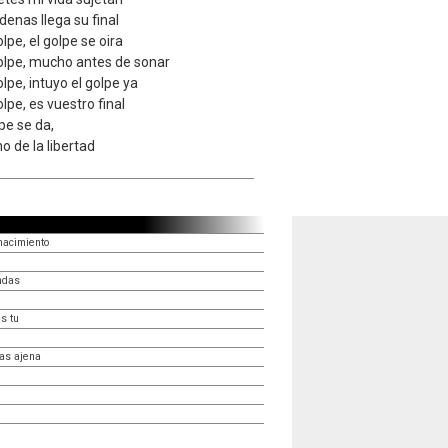
denas llega su final
olpe, el golpe se oira
 golpe, mucho antes de sonar
golpe, intuyo el golpe ya
golpe, es vuestro final
lpe se da,
no de la libertad
nacimiento
endas
s tu
as ajena