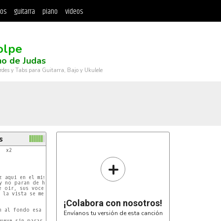
tos
guitarra
piano
videos
olpe
no de Judas
rdes y Tabs para Guitarra, Bajo y Ukulele
s
  x2

+
 aqui en el mismo bar

y no paran de hablar

 oir, sus voces se van

la vista se me va

¡Colabora con nosotros!
Envíanos tu versión de esta canción