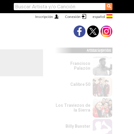
⚲
Inscripción
Conexión
Artistas Sugeridos
Francisco
Palazón
Calibre 50
Los Traviezos de
la Sierra
Billy Bunster