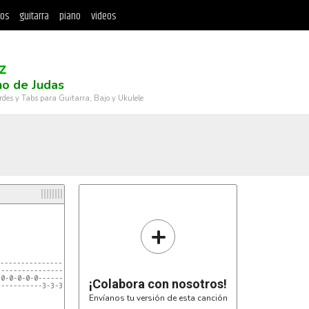
tos
guitarra
piano
videos
z
no de Judas
rdes y Tabs para Guitarra, Bajo y Ukulele
+






------------------------------------------

------------------------------------------

0-0-0-0-0-----------------0--0--0--0--0--0

¡Colabora con nosotros!
----------3-3-3-3-3-3-3-3-----------------

Envíanos tu versión de esta canción