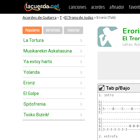
canciones
acordes
afinador
favori
Acordes de Guitarra
»
T
»
El Trono de Judas
» Eroriz (Tab)
Erori
Populares
del Artista
Historial
El Tro
La Tortura
Letras, Aco
Musikarekin Askatasuna
Ya estoy harto
Yolanda
Eroriz
Tab p/Bajo
El Golpe
1. intro

G|--------------------

Spitofrenia
D|--------------------
A|5----0----5----0----
E|--------------------
Txoko Bizirik!
G|--------------------
D|--------------------
A|--------------0-0-0-
E|3-3-3-3-3-3-3-------
2. estrofa
