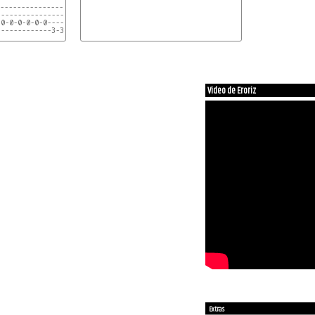
-------------------------------------------

-------------------------------------------

0-0-0-0-0-0-----------------0-0-0-0-0-0-0-0 X2

------------3-3-3-3-3-3-3-3----------------

-------------------------------------------

-------------------------------------------

2-2-2-2-2-2-0-0-0-0-0-0-0-0---------------- x2

----------------------------3-3-3-3-3-3-3-3

Video de Eroriz
-------------------------------------------
Extras