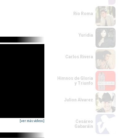
Río Roma
Yuridia
Carlos Rivera
Himnos de Gloria
y Triunfo
Julion Alvarez
[ver más videos]
Cesáreo
Gabaráin