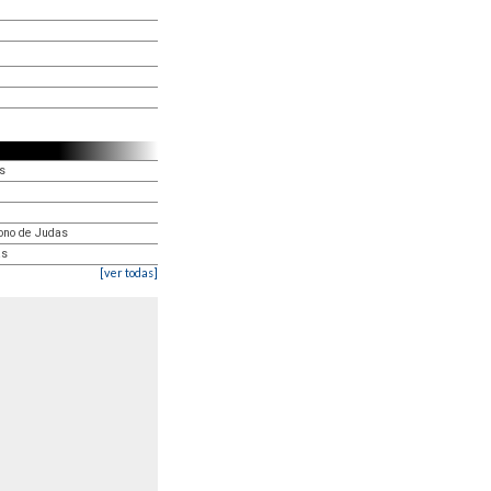
as
ono de Judas
as
[ver todas]