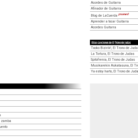
Acordes de Guitarra
Afinador de Guitarra
¡nuevo!
Blog de LaCuerda
Aprender a tocar Guitarra
Acordes Guitarra
Otras canciones de El Trono de Judas
Txoko Bizirik!, El Trono de Jud
La Tortura, El Trono de Judas
Spitofrenia, El Trono de Judas
Musikarekin Askatasuna, El Tr
Ya estoy harto, El Trono de Jud
s
a zamba
uento