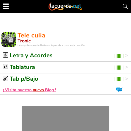
Tele culia
Tronic
Letra y Acordes de Guitarra. Aprende a tocar esta canción
Letra y Acordes
Tablatura
Tab p/Bajo
¡ Visita nuestro
nuevo
Blog !