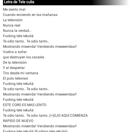
Letra de Tele culia
Me siento mal
Cuando enciendo en las mañanas
La televisión
Nunca real
Nunca la verdad...
Fucking tele rekuliá
Te odio tanto.. Te odio tanto..
Mostrando mieerrda! Vendiendo mieeeerrdaa!!
Vuelvo a soñar
que destruyen los canales
De la televisión
Y al despertar
Tiro desde mi ventana
El puto televisor
Fucking tele rekuliá
Te odio tanto.. Te odio tanto..
Mostrando mieerrda! Vendiendo mieeeerrdaa!!
Fucking tele rekuliá
ESTE CORO ES MAS LENTO
Fucking tele rekuliá
Te odio tanto.. Te odio tanto..)=)OJO AQUÍ COMIENZA
RAPIDO DE NUEVO
Mostrando mieerrda! Vendiendo mieeeerrdaa!!
Fucking tele rekuliá (Fucking tele rekuliá)