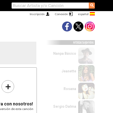
⚲
Inscripción
Conexión
Artistas Sugeridos
Nanpa Básico
Jeanette
+
Rosana
ra con nosotros!
Sergio Dalma
versión de esta canción