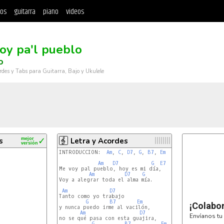
tos
guitarra
piano
videos
oy pa'l pueblo
o
rdes y Tabs para Guitarra, Bajo y Ukulele
s
mejor
✓
Letra y Acordes
versión
INTRODUCCIÓN:  
Am
, 
C
, 
D7
, 
G
, 
B7
, 
Em
  (BIS)

Am
D7
G
E7
   |

Me voy pal pueblo, hoy es mi día,     | BIS

Am
D7
G
          |

Voy a alegrar toda el alma mía.        |

Am
D7
Tanto como yo trabajo

G
B7
Em
¡Colabo
y nunca puedo irme al vacilón,

Am
D7
Envíanos tu 
no se qué pasa con esta guajira,

G
B7
Em