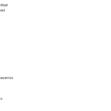
 dejar
maiz
 casamos
to