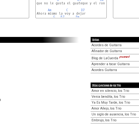
que no le gusta el guateque y el ron.

Am
C
D7
Ahora mismo la voy a dejar

G
B7
Em
Extras
Acordes de Guitarra
Afinador de Guitarra
¡nuevo!
Blog de LaCuerda
Aprender a tocar Guitarra
Acordes Guitarra
Otras canciones de los Trio
Amor en silencio, los Trio
Venia bendita, los Trio
o
Ya Es Muy Tarde, los Trio
Amor Añejo, los Trio
Un siglo de ausencia, los Trio
Embrujo, los Trio