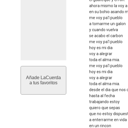
ahora mismo la voy a
en su bohio asando 
me voy pa'l pueblo
a tomarme un galon
y cuando vuelva
se acabo el carbon
me voy pa'l pueblo
hoy es mi dia
voy a alegrar
toda el alma mia.
me voy pa'l pueblo
hoy es mi dia
Añade LaCuerda
voy a alegrar
a tus favoritos
toda el alma mia.
desde el dia que nos
hasta al fecha
trabajando estoy
quiero que sepas
que no estoy dispues
a enterrarme en vida
en un rincon