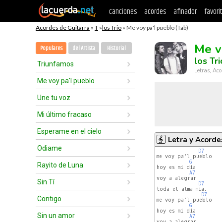
canciones
acordes
afinador
favori
Acordes de Guitarra
»
T
»
los Trio
» Me voy pa'l pueblo (Tab)
Me v
Populares
del Artista
Historial
los Tri
Triunfamos
Letras, Aco
Me voy pa'l pueblo
Une tu voz
Mi último fracaso
Esperame en el cielo
Letra y Acorde
Odiame
D7
me voy pa'l pueblo

G
Rayito de Luna
hoy es mi dia

A7
voy a alegrar 

Sin Tí
D7
toda el alma mia.

D7
Contigo
me voy pa'l pueblo

G
hoy es mi dia

Sin un amor
A7
voy a alegrar 
