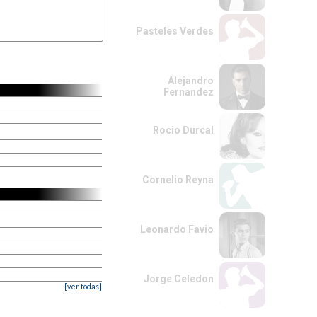
Pasteles Verdes
Alejandro
Fernandez
Rocio Durcal
Cornelio Reyna
Leonardo Favio
Jorge Celedon
[ver todas]