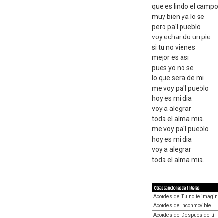
que es lindo el campo
muy bien ya lo se
pero pa'l pueblo
voy echando un pie
si tu no vienes
mejor es asi
pues yo no se
lo que sera de mi
me voy pa'l pueblo
hoy es mi dia
voy a alegrar
toda el alma mia.
me voy pa'l pueblo
hoy es mi dia
voy a alegrar
toda el alma mia.
Otras canciones de interés
Acordes de Tu no te imagi
Acordes de Inconmovible
Acordes de Después de tí