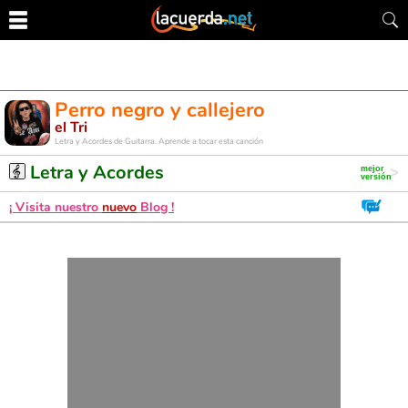
Perro negro y callejero
el Tri
Letra y Acordes de Guitarra. Aprende a tocar esta canción
Letra y Acordes
¡ Visita nuestro
nuevo
Blog !