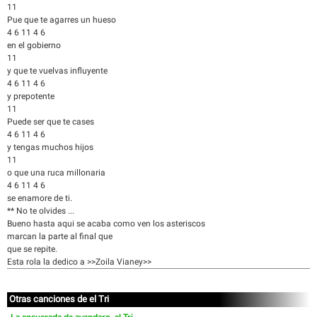
11
Pue que te agarres un hueso
4 6 11 4 6
en el gobierno
11
y que te vuelvas influyente
4 6 11 4 6
y prepotente
11
Puede ser que te cases
4 6 11 4 6
y tengas muchos hijos
11
o que una ruca millonaria
4 6 11 4 6
se enamore de ti.
** No te olvides ...
Bueno hasta aqui se acaba como ven los asteriscos
marcan la parte al final que
que se repite.
Esta rola la dedico a >>Zoila Vianey>>
Otras canciones de el Tri