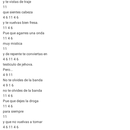
y te vistas de traje
11
que sientes cabeza
4 6 11 4 6
y te vuelvas bien fresa.
11 4 6
Pue que agarres una onda
11 4 6
muy mistica
11
y de repente te conviertas en
4 6 11 4 6
testiculo de jehova.
Pero...
4 9 11
No te olvides de la banda
4 9 1 6
no te olvides de la banda
11 4 6
Pue que dejes la droga
11 4 6
para siempre
11
y que no vuelvas a tomar
4 6 11 4 6