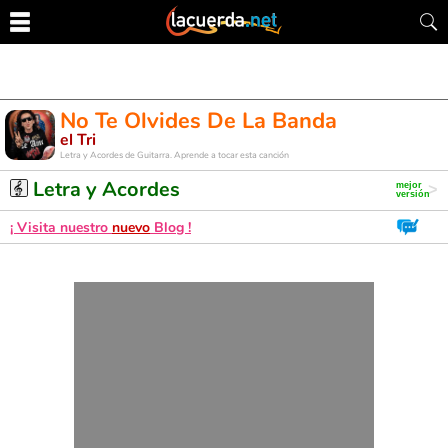
No Te Olvides De La Banda
el Tri
Letra y Acordes de Guitarra. Aprende a tocar esta canción
Letra y Acordes
¡ Visita nuestro
nuevo
Blog !