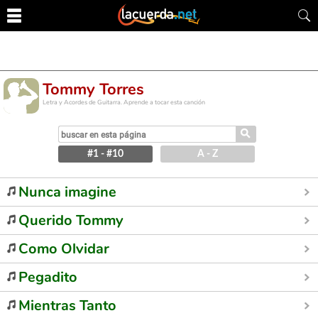
Tommy Torres
Letra y Acordes de Guitarra. Aprende a tocar esta canción
⚲
#1 - #10
A - Z
Nunca imagine
Querido Tommy
Como Olvidar
Pegadito
Mientras Tanto