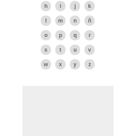
h
i
j
k
l
m
n
ñ
o
p
q
r
s
t
u
v
w
x
y
z