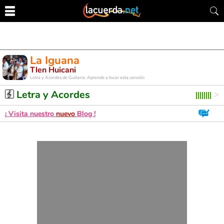
La Iguana
Tlen Huicani
Letra y Acordes de Guitarra. Aprende a tocar esta canción
Letra y Acordes
¡ Visita nuestro
nuevo
Blog !