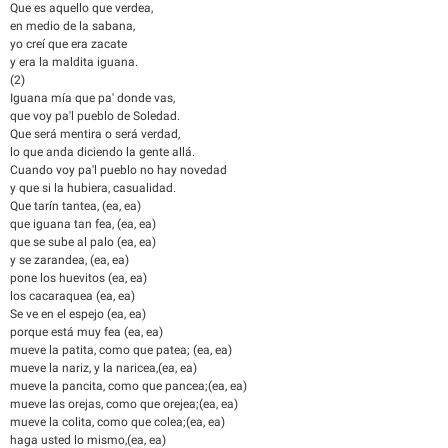
Que es aquello que verdea,
en medio de la sabana,
yo creí que era zacate
y era la maldita iguana.
(2)
Iguana mía que pa' donde vas,
que voy pa'l pueblo de Soledad.
Que será mentira o será verdad,
lo que anda diciendo la gente allá.
Cuando voy pa'l pueblo no hay novedad
y que si la hubiera, casualidad.
Que tarín tantea, (ea, ea)
que iguana tan fea, (ea, ea)
que se sube al palo (ea, ea)
y se zarandea, (ea, ea)
pone los huevitos (ea, ea)
los cacaraquea (ea, ea)
Se ve en el espejo (ea, ea)
porque está muy fea (ea, ea)
mueve la patita, como que patea; (ea, ea)
mueve la nariz, y la naricea,(ea, ea)
mueve la pancita, como que pancea;(ea, ea)
mueve las orejas, como que orejea;(ea, ea)
mueve la colita, como que colea;(ea, ea)
haga usted lo mismo,(ea, ea)