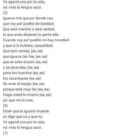
Yo agarré una por la cola,
na' más la lengua sacó.
(2)
Iguana mía que pa' donde vas,
que voy pa'l pueblo de Soledad.
Que será mentira o será verdad,
lo que anda diciendo la gente allá.
Cuando voy pa'l pueblo no hay novedad
y que si la hubiera, casualidad.
Que tarín tantea, (ea, ea)
que iguana tan fea, (ea, ea)
que se sube al palo (ea, ea)
y se zarandea, (ea, ea)
pone los huevitos (ea, ea)
los cacaraquea (ea, ea)
Se ve en el espejo (ea, ea)
porque está muy fea (ea, ea)
Haga usted lo mismo (ea, ea)
pa' que me lo crea.
(3)
Dicen que la iguana muerde
yo digo que no y que no.
Yo agarré una por la cola,
na' más la lengua sacó.
(1)