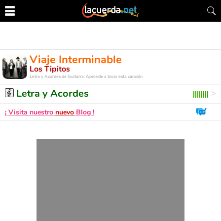
Viaje Interminable
Los Tipitos
Letra y Acordes de Guitarra. Aprende a tocar esta canción
Letra y Acordes
¡ Visita nuestro
nuevo
Blog !