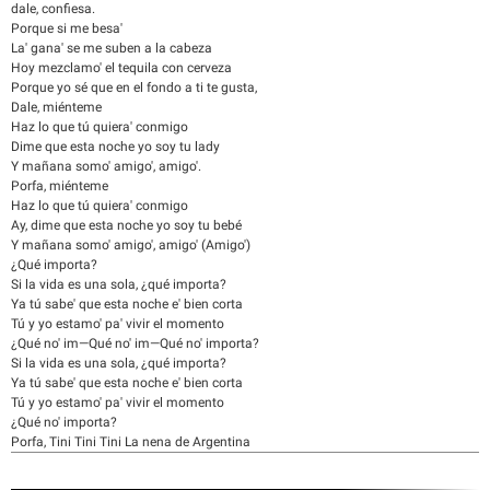
dale, confiesa.
Porque si me besa'
La' gana' se me suben a la cabeza
Hoy mezclamo' el tequila con cerveza
Porque yo sé que en el fondo a ti te gusta,
Dale, miénteme
Haz lo que tú quiera' conmigo
Dime que esta noche yo soy tu lady
Y mañana somo' amigo', amigo'.
Porfa, miénteme
Haz lo que tú quiera' conmigo
Ay, dime que esta noche yo soy tu bebé
Y mañana somo' amigo', amigo' (Amigo')
¿Qué importa?
Si la vida es una sola, ¿qué importa?
Ya tú sabe' que esta noche e' bien corta
Tú y yo estamo' pa' vivir el momento
¿Qué no' im—Qué no' im—Qué no' importa?
Si la vida es una sola, ¿qué importa?
Ya tú sabe' que esta noche e' bien corta
Tú y yo estamo' pa' vivir el momento
¿Qué no' importa?
Porfa, Tini Tini Tini La nena de Argentina