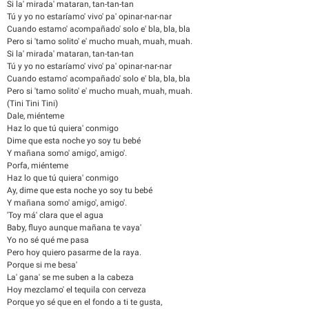
Si la' mirada' mataran, tan-tan-tan
Tú y yo no estaríamo' vivo' pa' opinar-nar-nar
Cuando estamo' acompañado' solo e' bla, bla, bla
Pero si 'tamo solito' e' mucho muah, muah, muah.
Si la' mirada' mataran, tan-tan-tan
Tú y yo no estaríamo' vivo' pa' opinar-nar-nar
Cuando estamo' acompañado' solo e' bla, bla, bla
Pero si 'tamo solito' e' mucho muah, muah, muah.
(Tini Tini Tini)
Dale, miénteme
Haz lo que tú quiera' conmigo
Dime que esta noche yo soy tu bebé
Y mañana somo' amigo', amigo'.
Porfa, miénteme
Haz lo que tú quiera' conmigo
Ay, dime que esta noche yo soy tu bebé
Y mañana somo' amigo', amigo'.
'Toy má' clara que el agua
Baby, fluyo aunque mañana te vaya'
Yo no sé qué me pasa
Pero hoy quiero pasarme de la raya.
Porque si me besa'
La' gana' se me suben a la cabeza
Hoy mezclamo' el tequila con cerveza
Porque yo sé que en el fondo a ti te gusta,