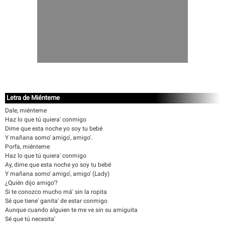
Letra de Miénteme
Dale, miénteme
Haz lo que tú quiera' conmigo
Dime que esta noche yo soy tu bebé
Y mañana somo' amigo', amigo'.
Porfa, miénteme
Haz lo que tú quiera' conmigo
Ay, dime que esta noche yo soy tu bebé
Y mañana somo' amigo', amigo' (Lady)
¿Quién dijo amigo'?
Si te conozco mucho má' sin la ropita
Sé que tiene' ganita' de estar conmigo
Aunque cuando alguien te me ve sin su amiguita
Sé que tú necesita'