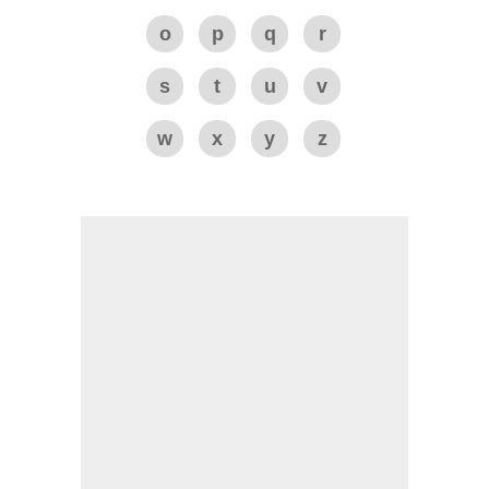
o
p
q
r
s
t
u
v
w
x
y
z