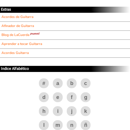
Extras
Acordes de Guitarra
Afinador de Guitarra
¡nuevo!
Blog de LaCuerda
Aprender a tocar Guitarra
Acordes Guitarra
Indice Alfabético
#
a
b
c
d
e
f
g
h
i
j
k
l
m
n
ñ