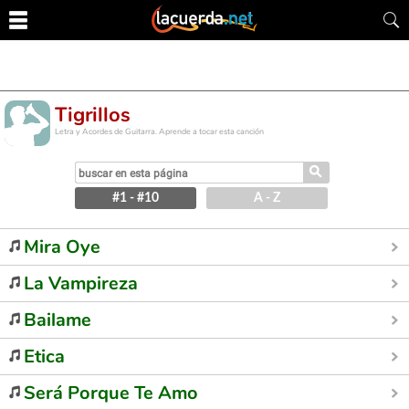
Tigrillos
Letra y Acordes de Guitarra. Aprende a tocar esta canción
⚲
#1 - #10
A - Z
Mira Oye
La Vampireza
Bailame
Etica
Será Porque Te Amo