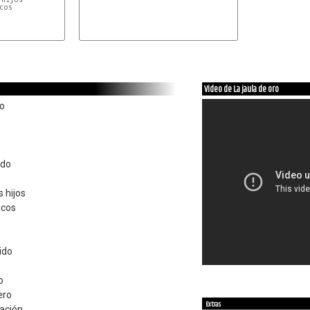
cos

Video de La jaula de oro
do
s
ado
 hijos
icos
ido
o
ero
Extras
nación