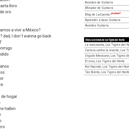
Acordes de Guitarra
sta lloro
Afinador de Guitarra
 de oro
¡nuevo!
Blog de LaCuerda
Aprender a tocar Guitarra
Acordes Guitarra
ramos a vivir a México?
t? dad, I don´t wanna go back
Otras canciones de Los Tigres del Norte
'
La manzanita, Los Tigres del N
conmigo
Carrera contra la muerte, Los T
ndido
Orgullo Mexicano, Los Tigres d
El circo, Los Tigres del Norte
canos
Así Naciste, Los Tigres del Nor
nos
Tan Bonita, Los Tigres del Nort
or
sa
 de hogar
e
e hallen
r
o
ero