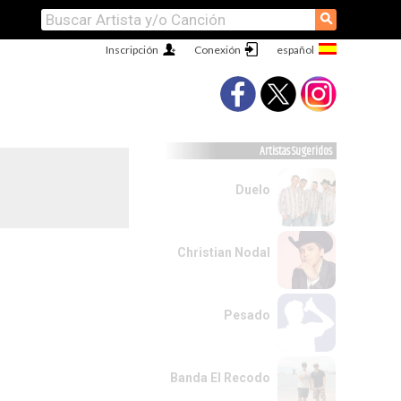
⚲
Inscripción
Conexión
Artistas Sugeridos
Duelo
Christian Nodal
Pesado
Banda El Recodo