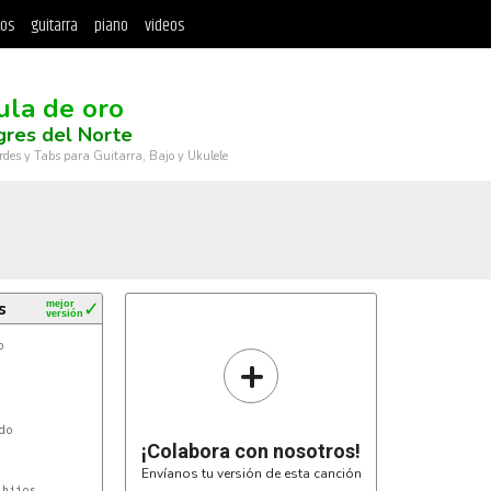
tos
guitarra
piano
videos
aula de oro
gres del Norte
rdes y Tabs para Guitarra, Bajo y Ukulele
s
mejor
✓
versión
+
o

¡Colabora con nosotros!
Envíanos tu versión de esta canción
hijos
