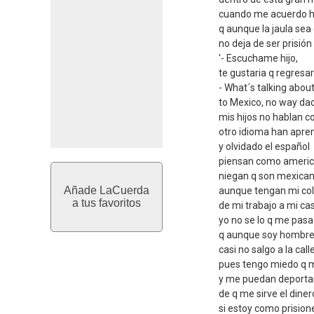
cuando me acuerdo ha
q aunque la jaula sea
no deja de ser prisión
'- Escuchame hijo,
te gustaria q regresa
- What´s talking abou
to Mexico, no way dad
mis hijos no hablan 
otro idioma han apre
y olvidado el español
piensan como ameri
niegan q son mexica
Añade LaCuerda
aunque tengan mi col
a tus favoritos
de mi trabajo a mi ca
yo no se lo q me pasa
q aunque soy hombre
casi no salgo a la call
pues tengo miedo q m
y me puedan deporta
de q me sirve el diner
si estoy como prision