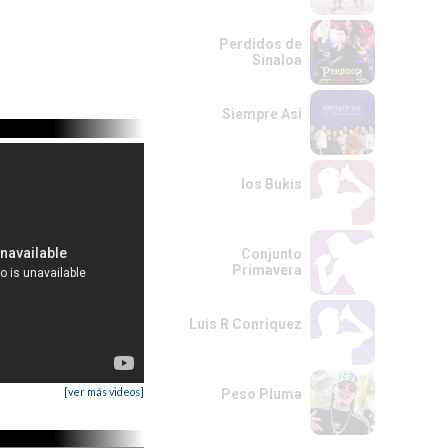
Perdidos de
Sinaloa
Siempre Así
los Bukis
Conjunto
Primavera
Luis R Conriquez
[ver más videos]
Peso Pluma