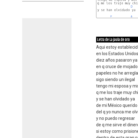
q me los traje muy chi
D
y se han olvidado ya

E
A
Letra de La jaula de oro
Aqui estoy estableci
en los Estados Unido
diez años pasaron ya
en q cruce de mojado
papeles no he arregl
sigo siendo un ilegal
tengo mi esposa y mis
q me los traje muy ch
y se han olvidado ya
de mi México querido
del q yo nunca me olv
y no puedo regresar
de q me sirve el diner
si estoy como prision
dentro de esta gran 