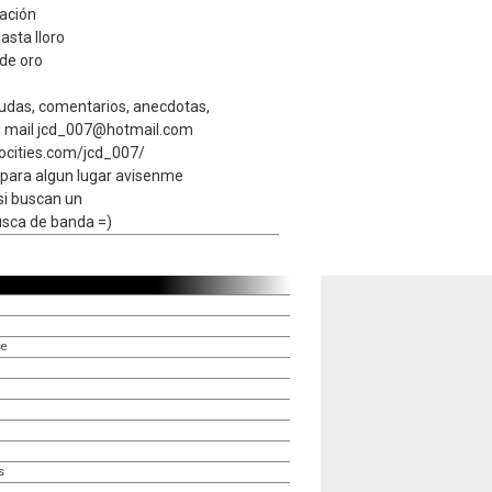
nación
sta lloro
 de oro
dudas, comentarios, anecdotas,
 mi mail jcd_007@hotmail.com
eocities.com/jcd_007/
b para algun lugar avisenme
si buscan un
usca de banda =)
se
s