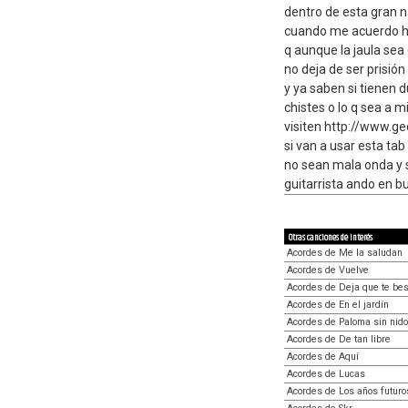
dentro de esta gran 
cuando me acuerdo ha
q aunque la jaula sea
no deja de ser prisión
y ya saben si tienen 
chistes o lo q sea a
visiten http://www.g
si van a usar esta ta
no sean mala onda y 
guitarrista ando en b
Otras canciones de interés
Acordes de Me la saludan
Acordes de Vuelve
Acordes de Deja que te be
Acordes de En el jardín
Acordes de Paloma sin nido
Acordes de De tan libre
Acordes de Aquí
Acordes de Lucas
Acordes de Los años futuro