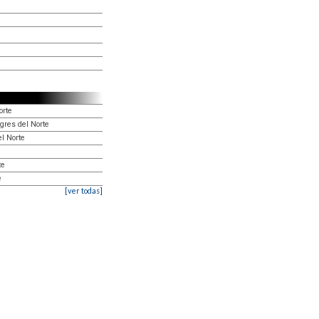
orte
igres del Norte
el Norte
te
e
[ver todas]