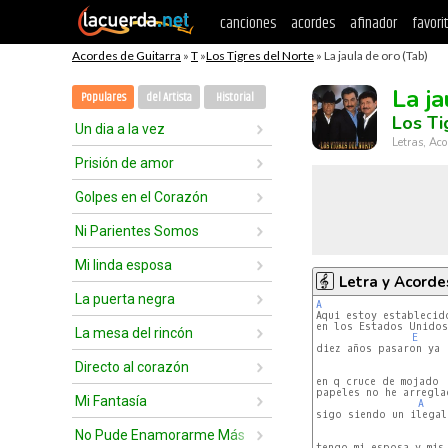
canciones
acordes
afinador
favori
Acordes de Guitarra
»
T
»
Los Tigres del Norte
» La jaula de oro (Tab)
La j
Populares
del Artista
Historial
Los Ti
Un dia a la vez
Letras, Aco
Prisión de amor
Golpes en el Corazón
Ni Parientes Somos
Mi linda esposa
Letra y Acorde
La puerta negra
A
en los Estados Unidos

La mesa del rincón
E
diez años pasaron ya

Directo al corazón
en q cruce de mojado

papeles no he arreglad
Mi Fantasía
A
sigo siendo un ilegal

No Pude Enamorarme Más
tengo mi esposa y mis 