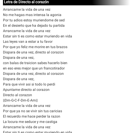
Letra de Directo al corazón
Arrancame la vida de una vez
No me hagas mas intensa la agonia
Por tu adios estoy muriendome de sed
En el desierto que ha dejado tu partida
Arrancame la vida de una vez
Estar sin ti es como estar muriendo en vida
Las leyes van a estar a tu favor
Por que yo feliz me morire en tus brazos
Dispara de una vez, directo al corazon
Dispara de una vez,
con balas de traicion sabes hacerlo bien
en eso eres mejor que un francotirador
Dispara de una vez, directo al corazon
Dispara de una vez,
Para que vivir asi si todo lo perdi
Apuntame directo al corazon
Directo al corazon
||Dm-G-C-F-Dm-E-Am||
Arrancame la vida de una vez
Por que ya no se vivir sin tus caricias
El recuerdo me hace perder la razon
La locura me seduce y me castiga
Arrancame la vida de una vez
Estar sin ti es como estar muriendo en vida