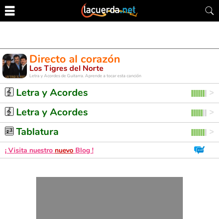
Directo al corazón
Los Tigres del Norte
Letra y Acordes de Guitarra. Aprende a tocar esta canción
Letra y Acordes
Letra y Acordes
Tablatura
¡ Visita nuestro
nuevo
Blog !