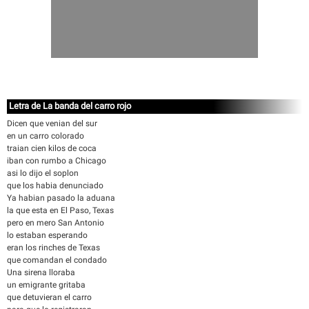
Letra de La banda del carro rojo
Dicen que venian del sur
en un carro colorado
traian cien kilos de coca
iban con rumbo a Chicago
asi lo dijo el soplon
que los habia denunciado
Ya habian pasado la aduana
la que esta en El Paso, Texas
pero en mero San Antonio
lo estaban esperando
eran los rinches de Texas
que comandan el condado
Una sirena lloraba
un emigrante gritaba
que detuvieran el carro