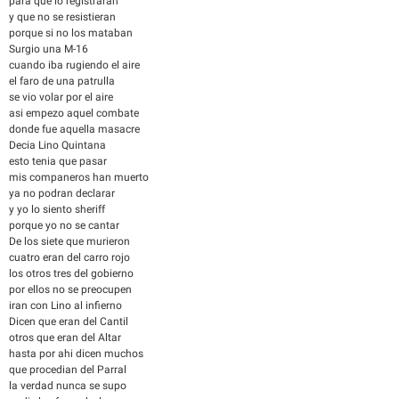
para que lo registraran
y que no se resistieran
porque si no los mataban
Surgio una M-16
cuando iba rugiendo el aire
el faro de una patrulla
se vio volar por el aire
asi empezo aquel combate
donde fue aquella masacre
Decia Lino Quintana
esto tenia que pasar
mis companeros han muerto
ya no podran declarar
y yo lo siento sheriff
porque yo no se cantar
De los siete que murieron
cuatro eran del carro rojo
los otros tres del gobierno
por ellos no se preocupen
iran con Lino al infierno
Dicen que eran del Cantil
otros que eran del Altar
hasta por ahi dicen muchos
que procedian del Parral
la verdad nunca se supo