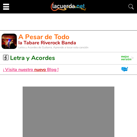
A Pesar de Todo
la Tabare Riverock Banda
Letra y Acordes de Guitarra. Aprende a tocar esta canción
Letra y Acordes
¡ Visita nuestro
nuevo
Blog !