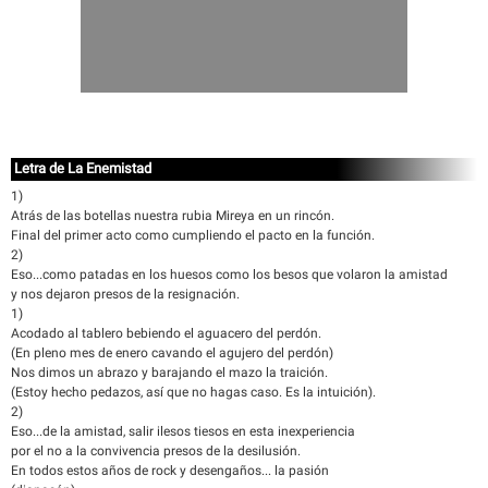
Letra de La Enemistad
1)
Atrás de las botellas nuestra rubia Mireya en un rincón.
Final del primer acto como cumpliendo el pacto en la función.
2)
Eso...como patadas en los huesos como los besos que volaron la amistad
y nos dejaron presos de la resignación.
1)
Acodado al tablero bebiendo el aguacero del perdón.
(En pleno mes de enero cavando el agujero del perdón)
Nos dimos un abrazo y barajando el mazo la traición.
(Estoy hecho pedazos, así que no hagas caso. Es la intuición).
2)
Eso...de la amistad, salir ilesos tiesos en esta inexperiencia
por el no a la convivencia presos de la desilusión.
En todos estos años de rock y desengaños... la pasión