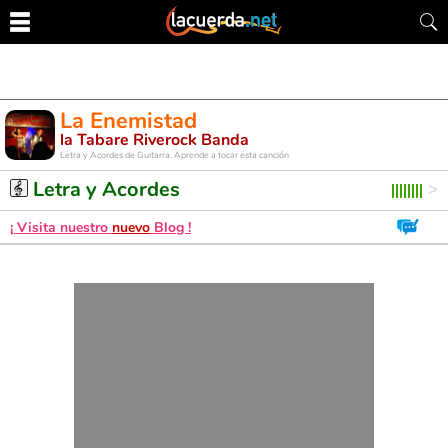
La Enemistad
la Tabare Riverock Banda
Letra y Acordes de Guitarra. Aprende a tocar esta canción
Letra y Acordes
¡ Visita nuestro
nuevo
Blog !