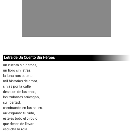
Letra de Un Cuento Sin Héroes
un cuento sin heroes,
un libro sin letras,
la luna nos cuenta,
mil historias de amor,
si vas por la calle,
despues de las once,
los truhanes arriesgan,
su libertad,
caminando en las calles,
arriesgando tu vida,
este es todo el circulo
que debes de llevar
escucha la rola