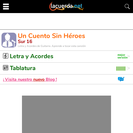
Un Cuento Sin Héroes
Sur 16
Letra y Acordes de Guitarra. Aprende a tocar esta canción
Letra y Acordes
Tablatura
¡ Visita nuestro
nuevo
Blog !