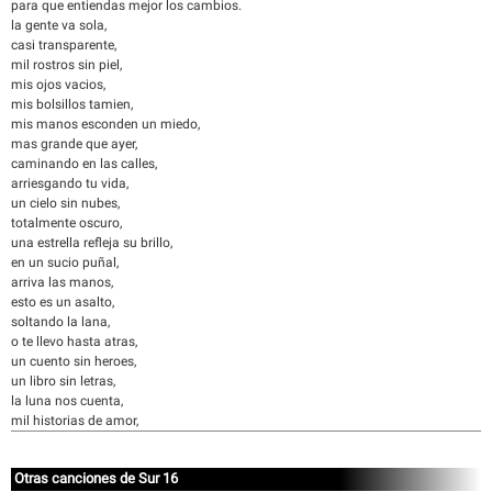
para que entiendas mejor los cambios.
la gente va sola,
casi transparente,
mil rostros sin piel,
mis ojos vacios,
mis bolsillos tamien,
mis manos esconden un miedo,
mas grande que ayer,
caminando en las calles,
arriesgando tu vida,
un cielo sin nubes,
totalmente oscuro,
una estrella refleja su brillo,
en un sucio puñal,
arriva las manos,
esto es un asalto,
soltando la lana,
o te llevo hasta atras,
un cuento sin heroes,
un libro sin letras,
la luna nos cuenta,
mil historias de amor,
Otras canciones de Sur 16