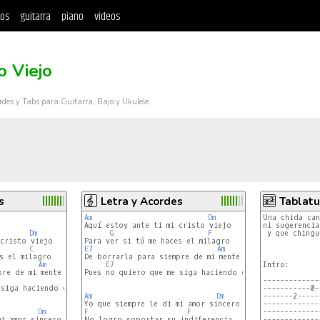
tos
guitarra
piano
videos
o Viejo
rdes y Tabs para Guitarra, Bajo y Ukulele
s
Letra y Acordes
Tablatu
Am
Dm
Una chida can
Aquí estoy ante ti mi cristo viejo

ni sugerencia
Dm
G
F
 y que chingu
cristo viejo

C
E7
Am
De borrarla para siempre de mi mente

Am
E7
Am
Intro:

re de mi mente

Pues no quiero que me siga haciendo daño

Am
-------------
siga haciendo daño

-----------0-
Am
Dm
-------2-----
-------------
Dm
F
F
-------------
i amor sincero

No logro soportar su indiferencia

-------------