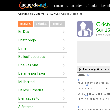
canciones
acordes
afinador
favori
Acordes de Guitarra
»
S
»
Sur 16
» Cristo Viejo (Tab)
Crist
Populares
del Artista
Historial
Sur 16
En Dos
Letras, Aco
Cristo Viejo
Dime
Bellos Recuerdos
Una Ves Más
Letra y Acorde
Déjame por favor
INTRO 
Am
Am
Mi libertad
Aquí estoy ante ti mi 
G
Calles Humedas
E7
De borrarla para siemp
E7
Bien sabes tu
Pues no quiero que me 
Siénteme
Am
Yo que siempre le di m