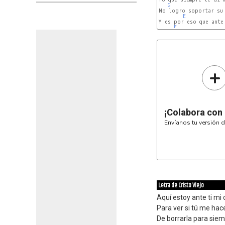
G
No logro soportar su 
E
Y es por eso que ante 
E
+
¡Colabora con
Envíanos tu versión d
Letra de Cristo Viejo
Aquí estoy ante ti mi c
Para ver si tú me hac
De borrarla para sie