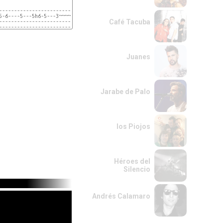
--------------------------------------------------------|

-5-6----5---5h6-5---3~~~~~~~~--(3)/5~~~--3--5--3-3/5~~~|

Café Tacuba
--------------------------------------------------------|

--------------------------------------------------------|

------------------------------------3----------------
Juanes
Jarabe de Palo
los Piojos
Héroes del
Silencio
Andrés Calamaro