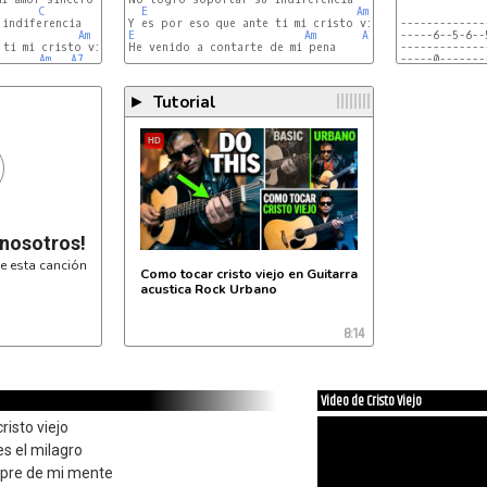
C
E
Am
indiferencia

-------------
Am
E
Am
A7
-----6--5-6-
ti mi cristo viejo

He venido a contarte de mi pena

-------------
Am
A7
-----0-------
-------------
Tutorial
►
HD
 nosotros!
e esta canción
Como tocar cristo viejo en Guitarra
acustica Rock Urbano
8:14
Video de Cristo Viejo
risto viejo
es el milagro
mpre de mi mente