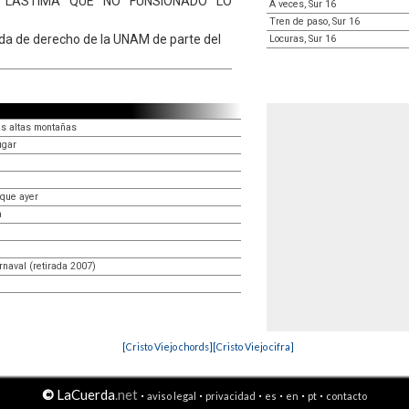
 LASTIMA QUE NO FUNSIONADO LO
A veces, Sur 16
Tren de paso, Sur 16
nda de derecho de la UNAM de parte del
Locuras, Sur 16
as altas montañas
ugar
 que ayer
a
rnaval (retirada 2007)
[Cristo Viejo chords]
[Cristo Viejo cifra]
©
LaCuerda
.net
·
·
·
·
·
·
aviso legal
privacidad
es
en
pt
contacto