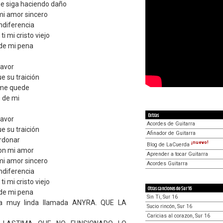
e siga haciendo daño
mi amor sincero
indiferencia
i mi cristo viejo
 de mi pena
favor
 su traición
 me quede
o de mi
Extras
favor
Acordes de Guitarra
 su traición
Afinador de Guitarra
erdonar
¡nuevo!
Blog de LaCuerda
con mi amor
Aprender a tocar Guitarra
mi amor sincero
Acordes Guitarra
indiferencia
i mi cristo viejo
Otras canciones de Sur 16
 de mi pena
Sin Ti, Sur 16
ña muy linda llamada ANYRA. QUE LA
Sucio rincón, Sur 16
Caricias al corazon, Sur 16