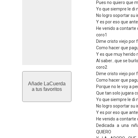
Pues no quiero que m
Yo que siempre le di 
No logro soportar su 
Y es por eso que ante t
He venido a contarte
coro1
Dime cristo viejo por 
Como hacer que pague
Y es que muy herido
Al saber...que se burl
coro2
Dime cristo viejo por 
Como hacer que pague
Añade LaCuerda
Porque no le voy a p
a tus favoritos
Que tan solo jugara 
Yo que siempre le di 
No logro soportar su 
Y es por eso que ante t
He venido a contarte
Dedicada a una ni
QUIERO