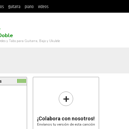
tos
guitarra
piano
videos
e
Doble
rdes y Tabs para Guitarra, Bajo y Ukulele
s
+
¡Colabora con nosotros!
Envíanos tu versión de esta canción