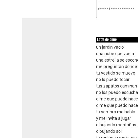
e-----0-------------
Letra de Dime
un jardin vacio
una nube que vuela
una estrella se esco
me preguntan donde 
tu vestido se mueve
no lo puedo tocar
tus zapatos caminan
no los puedo escucha
dime que puedo hacer 
dime que puedo hacer 
tu sombra me habla
y me invita a jugar
dibujando montañas
dibujando sol
tu mulñeca me sigue