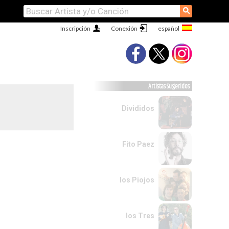
⚲
Inscripción
Conexión
Artistas Sugeridos
Divididos
Fito Paez
los Piojos
los Tres