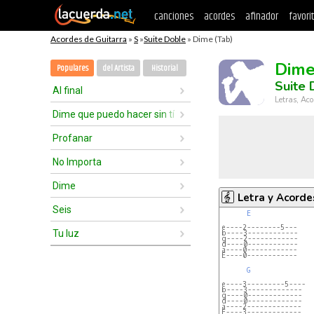
canciones
acordes
afinador
favori
Acordes de Guitarra
»
S
»
Suite Doble
» Dime (Tab)
Dim
Populares
del Artista
Historial
Suite 
Al final
Letras, Aco
Dime que puedo hacer sin tí
Profanar
No Importa
Dime
Letra y Acorde
Seis
E
e----2--------5---
Tu luz
b----3------------
g----2------------
d----0------------
a----0------------
E----0------------
G
e----3---------5----
b----3-------------
g----0-------------
d----0-------------
a----2-------------
E----3-------------