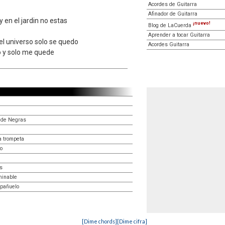
Acordes de Guitarra
Afinador de Guitarra
 en el jardin no estas
¡nuevo!
Blog de LaCuerda
Aprender a tocar Guitarra
 el universo solo se quedo
Acordes Guitarra
io y solo me quede
y de Negras
a trompeta
o
s
minable
 pañuelo
[Dime chords]
[Dime cifra]