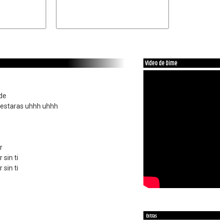
Video de Dime
nde
estaras uhhh uhhh
r
sin ti
sin ti
Extras