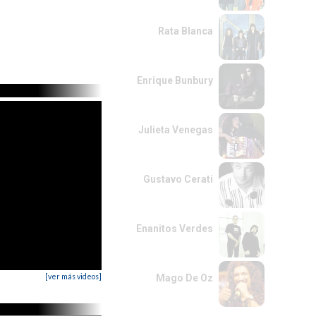
Rata Blanca
Enrique Bunbury
Julieta Venegas
Gustavo Cerati
Enanitos Verdes
[ver más videos]
Mago De Oz