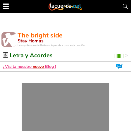
The bright side
Stay Homas
Letra y Acordes de Guitarra. Aprende a tocar esta canción
Letra y Acordes
¡ Visita nuestro
nuevo
Blog !