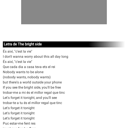
Letra de The bright side
És així, "c'est la vie"
I don't wanna worry about this all day long
És així, "c'est la vie"
Que cada dia a casa teva ets el rei
Nobody wants to be alone
(nobody wants, nobody wants)
but there's a world outside your phone
If you see the bright side, you'll be free
trobar-me a mi és el millor regal que tinc
Let's forget it tonight, and you'll see
trobar-te a tu és el millor regal que tinc
Let's forget it tonight
Let's forget it tonight
Let's forget it tonight
Puc estar-me fent res