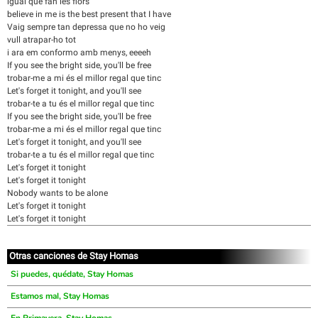
igual que fan les flors
believe in me is the best present that I have
Vaig sempre tan depressa que no ho veig
vull atrapar-ho tot
i ara em conformo amb menys, eeeeh
If you see the bright side, you'll be free
trobar-me a mi és el millor regal que tinc
Let's forget it tonight, and you'll see
trobar-te a tu és el millor regal que tinc
If you see the bright side, you'll be free
trobar-me a mi és el millor regal que tinc
Let's forget it tonight, and you'll see
trobar-te a tu és el millor regal que tinc
Let's forget it tonight
Let's forget it tonight
Nobody wants to be alone
Let's forget it tonight
Let's forget it tonight
Otras canciones de Stay Homas
Si puedes, quédate, Stay Homas
Estamos mal, Stay Homas