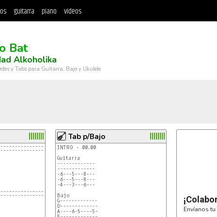
tos
guitarra
piano
videos
o Bat
ad Alkoholika
rdes y Tabs para Guitarra, Bajo y Ukulele
Tab p/Bajo
--------------------------------------
INTRO - 00.00

--------------------------------------
Guitarra

-------------

-------------

-6---5---8---

-6---5---8---

-4---3---6---

--------------------------------------
--------------------------------------
Bajo

¡Colabo
G-------------

D-------------

Envíanos tu 
A----6-5----5-

E-------------
