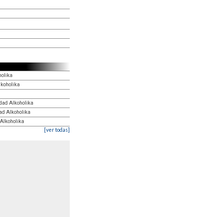
holika
lkoholika
dad Alkoholika
ad Alkoholika
 Alkoholika
[ver todas]