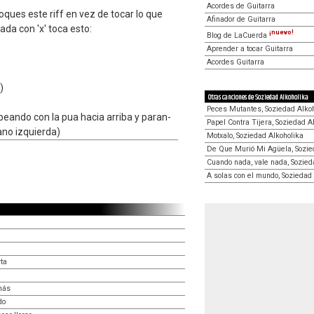
Acordes de Guitarra
ques este riff en vez de tocar lo que
Afinador de Guitarra
da con 'x' toca esto:
¡nuevo!
Blog de LaCuerda
Aprender a tocar Guitarra
Acordes Guitarra
)
Otras canciones de Soziedad Alkoholika
Peces Mutantes, Soziedad Alko
peando con la pua hacia arriba y paran-
Papel Contra Tijera, Soziedad A
ano izquierda)
Motxalo, Soziedad Alkoholika
De Que Murió Mi Agüela, Sozie
Cuando nada, vale nada, Sozied
A solas con el mundo, Soziedad
ta
más
do