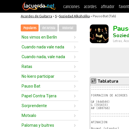
canciones
acordes
afinador
favori
Acordes de Guitarra
»
S
»
Soziedad Alkoholika
» Pauso Bat (Tab)
Paus
Populares
del Artista
Historial
Sozied
Nos vimos en Berlín
Letras, Aco
Cuando nada vale nada
Cuando nada, vale nada
Ratas
No kiero participar
Tablatura
Pauso Bat
----------------------
----------------------
Papel Contra Tijera
FORMACION DE ACORDES

G# (466544)
G (355433)
Sorprendente
A# (688766)
----------------------
Motxalo
----------------------
AFINACION

Palomas y buitres
Normal (standar)
