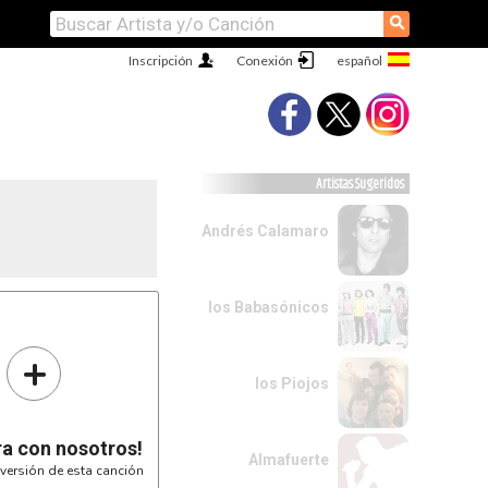
⚲
Inscripción
Conexión
Artistas Sugeridos
Andrés Calamaro
los Babasónicos
+
los Piojos
ra con nosotros!
Almafuerte
versión de esta canción