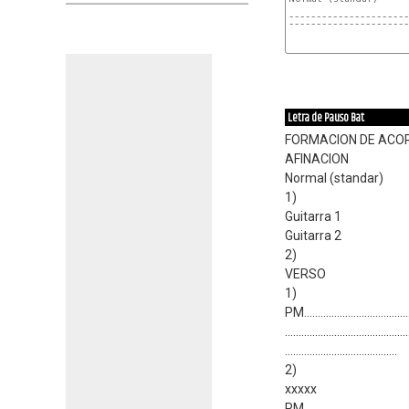
----------------------
----------------------
Letra de Pauso Bat
FORMACION DE ACO
AFINACION
Normal (standar)
1)
Guitarra 1
Guitarra 2
2)
VERSO
1)
PM.......................................
.............................................
.........................................
2)
xxxxx
PM