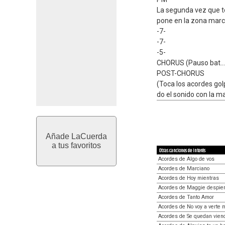
La segunda vez que to
pone en la zona marca
-7-
-7-
-5-
CHORUS (Pauso bat...
POST-CHORUS
(Toca los acordes gol
do el sonido con la m
Añade LaCuerda
a tus favoritos
Otras canciones de interés
Acordes de Algo de vos
Acordes de Marciano
Acordes de Hoy mientras
Acordes de Maggie despier
Acordes de Tanto Amor
Acordes de No voy a verte 
Acordes de Se quedan vien