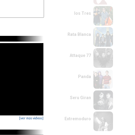
los Tres
Rata Blanca
Attaque 77
Panda
Seru Giran
[ver más videos]
Extremoduro