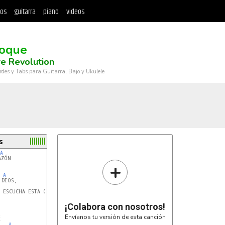
tos
guitarra
piano
videos
oque
re Revolution
rdes y Tabs para Guitarra, Bajo y Ukulele
s
A
+
A
DIOS,

A
 ESCUCHA ESTA ORACIÓN.

¡Colabora con nosotros!
Envíanos tu versión de esta canción


A