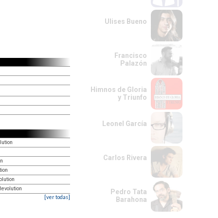
Ulises Bueno
Francisco
Palazón
Himnos de Gloria
y Triunfo
Leonel García
lution
Carlos Rivera
on
tion
olution
Revolution
Pedro Tata
[ver todas]
Barahona