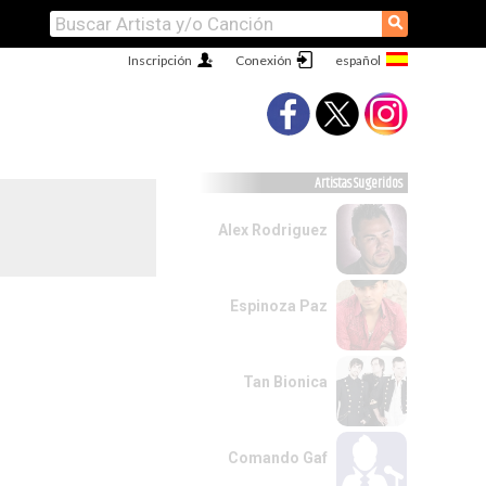
⚲
Inscripción
Conexión
Artistas Sugeridos
Alex Rodriguez
Espinoza Paz
Tan Bionica
Comando Gaf