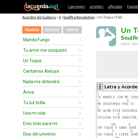
canciones
acordes
afinador
favori
Acordes de Guitarra
»
S
»
Soulfire Revolution
» Un Toque (Tab)
Un T
Populares
del Artista
Historial
Soulfi
Manda Fuego
Letras, Aco
Tu amor me conquistó
Un Toque
Cantamos Aleluya
Nada me detendrá
Letra y Acorde
Aviva
E
E
A
Tu luz brilla
E
MI ALMA ESTÁ SEDIENTA 
Usa mi vida
B
ESCUCHA ESTA ORACIÓN,
Eres todo para mí
C#m
A
UN TOQUE Y SANO SERÉ

E
B
Dios del universo
UN TOQUE Y LIBRE SERÉ
C#m