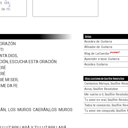
I SER,

B
DA FE.

Extras
Acordes de Guitarra
CORAZÓN
Afinador de Guitarra
TI
¡nuevo!
Blog de LaCuerda
NTA DIOS,
Aprender a tocar Guitarra
IÓN, ESCUCHA ESTA ORACIÓN.
Acordes Guitarra
ERÉ
ERÉ
Otras canciones de Soulfire Revolution
E MI SER,
Cantamos Aleluya, Soulfire Revo
 ME DA FE.
Aviva, Soulfire Revolution
Me vuelvo a tí, Soulfire Revoluti
Tu amor es real, Soulfire Revolu
Todos te conocerán, Soulfire Rev
ÁN, LOS MUROS CAERÁN,LOS MUROS
Tu amor me conquistó, Soulfire 
TU LUZ BRILLARÁ,Y TU LUZ BRILLARÁ