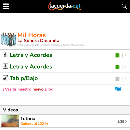
Mil Horas
La Sonora Dinamita
Letra y Acordes de Guitarra. Aprende a tocar esta canción
Letra y Acordes
Letra y Acordes
Tab p/Bajo
¡ Visita nuestro
nuevo
Blog !
Videos
Tutorial
1:39
Guitarra al 100 %