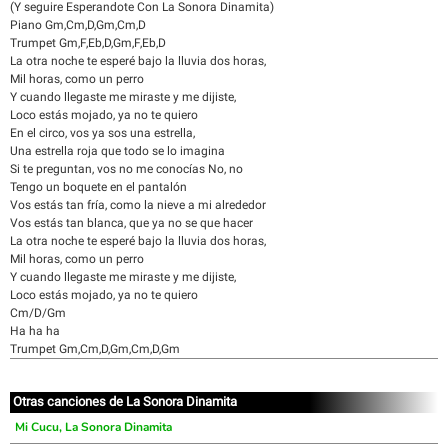
(Y seguire Esperandote Con La Sonora Dinamita)
Piano Gm,Cm,D,Gm,Cm,D
Trumpet Gm,F,Eb,D,Gm,F,Eb,D
La otra noche te esperé bajo la lluvia dos horas,
Mil horas, como un perro
Y cuando llegaste me miraste y me dijiste,
Loco estás mojado, ya no te quiero
En el circo, vos ya sos una estrella,
Una estrella roja que todo se lo imagina
Si te preguntan, vos no me conocías No, no
Tengo un boquete en el pantalón
Vos estás tan fría, como la nieve a mi alrededor
Vos estás tan blanca, que ya no se que hacer
La otra noche te esperé bajo la lluvia dos horas,
Mil horas, como un perro
Y cuando llegaste me miraste y me dijiste,
Loco estás mojado, ya no te quiero
Cm/D/Gm
Ha ha ha
Trumpet Gm,Cm,D,Gm,Cm,D,Gm
Otras canciones de La Sonora Dinamita
Mi Cucu, La Sonora Dinamita