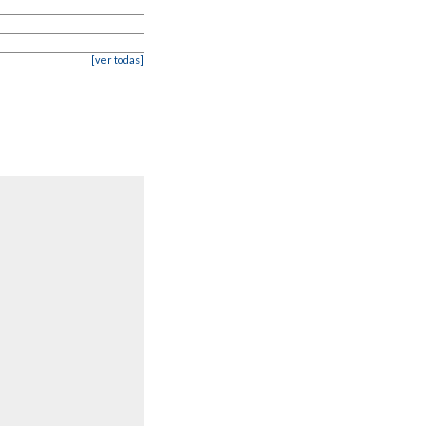
[ver todas]