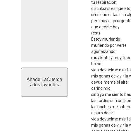
tu respiracion
disculpa si es que et
si es que estas con 
pero hay algo urgent
que decirte hoy
(est)
Estoy muriendo
muriendo por verte
agonaizando
muy lento y muy fuer
ho no
vida devuelme mis fa
mis ganas de vivir la 
Añade LaCuerda
devuelmeme el aire
a tus favoritos
cariño mio
sinti yo me siento bas
las tardes son un labe
las noches me saben
a puro dolor..
vida devuelme mis fa
mis ganas de vivir la 