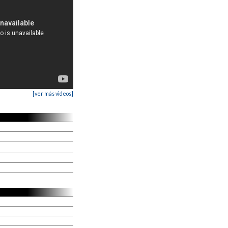
[ver más videos]