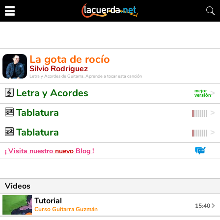
La gota de rocío
Silvio Rodriguez
Letra y Acordes de Guitarra. Aprende a tocar esta canción
Letra y Acordes
Tablatura
Tablatura
¡ Visita nuestro
nuevo
Blog !
Videos
Tutorial
15:40
Curso Guitarra Guzmán