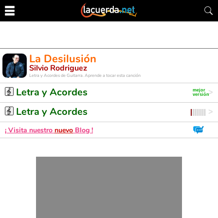
La Desilusión
Silvio Rodriguez
Letra y Acordes de Guitarra. Aprende a tocar esta canción
Letra y Acordes
Letra y Acordes
¡ Visita nuestro
nuevo
Blog !