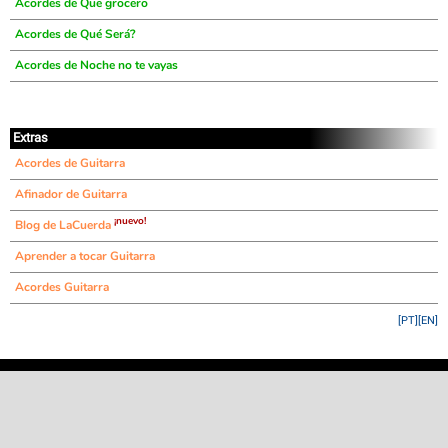
Acordes de Que grocero
Acordes de Qué Será?
Acordes de Noche no te vayas
Extras
Acordes de Guitarra
Afinador de Guitarra
¡nuevo!
Blog de LaCuerda
Aprender a tocar Guitarra
Acordes Guitarra
[PT]
[EN]
©
LaCuerda
.net
·
·
·
aviso legal
privacidad
contacto