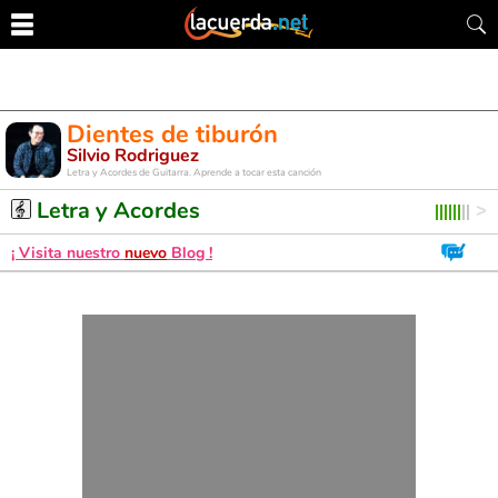
Dientes de tiburón
Silvio Rodriguez
Letra y Acordes de Guitarra. Aprende a tocar esta canción
Letra y Acordes
¡ Visita nuestro
nuevo
Blog !