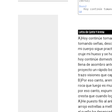
[Verso]

Dsus2
G6
Letra de Canto Y Arena
A)Hoy continúe toma
tomando señas, desci
mi cuerpo sigue prac
cruje mi hueso y se h
hoy continúe domesti
llena de asombro ante
proyecto un rápido bo
trazo visiones que cap
B)Por eso canto, are
roca que luego es mu
por eso canto, espu
cresta que cuando log
A)He puesto filo al a
arrojo estrellas a mel
el sueño ha desencad