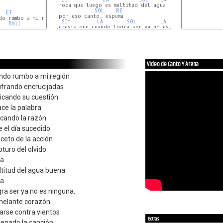
roca que luego es multitud del agua buena

SOL
RE
E7
por eso canto, espuma

SIm
LA
SOL
LA
RE
Bm11
cresta que cuando logra ser ya no es ninguna.

Video de Canto Y Arena
ndo rumbo a mi región
frando encrucijadas
ticando su cuestión
ace la palabra
cando la razón
 el día sucedido
ceto de la acción
turo del olvido.
na
ltitud del agua buena
ma
ra ser ya no es ninguna.
nhelante corazón
larse contra vientos
Extras
enado la canción