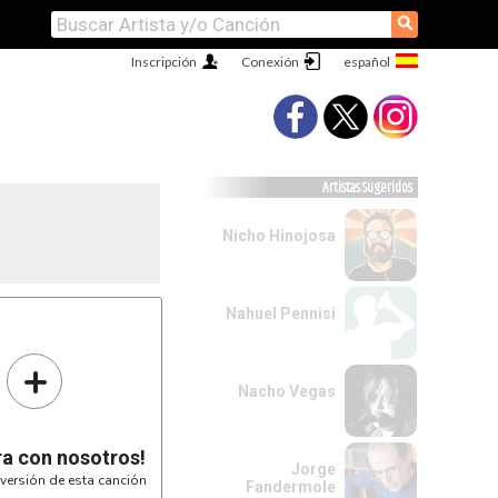
⚲
Inscripción
Conexión
Artistas Sugeridos
Nicho Hinojosa
Nahuel Pennisi
+
Nacho Vegas
ra con nosotros!
Jorge
versión de esta canción
Fandermole