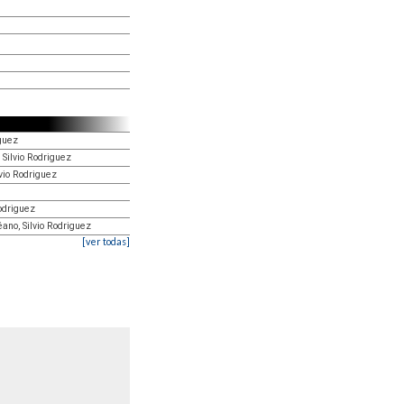
iguez
 Silvio Rodriguez
lvio Rodriguez
Rodriguez
éano, Silvio Rodriguez
[ver todas]