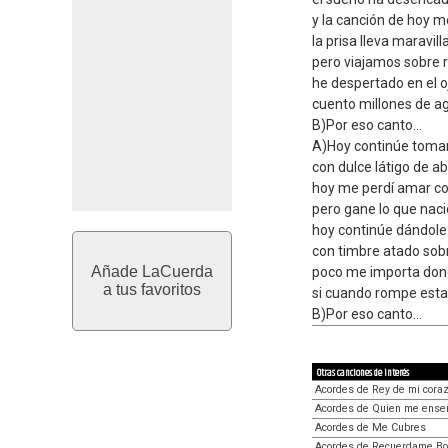
y la canción de hoy 
la prisa lleva maravilla
pero viajamos sobre 
he despertado en el oj
cuento millones de ag
B)Por eso canto...
A)Hoy continúe toma
con dulce látigo de ab
hoy me perdí amar co
pero gane lo que naci
hoy continúe dándole 
con timbre atado sobr
Añade LaCuerda
poco me importa don
a tus favoritos
si cuando rompe esta
B)Por eso canto...
Otras canciones de interés
Acordes de Rey de mi cora
Acordes de Quien me ense
Acordes de Me Cubres
Acordes de Recuerdame Bo