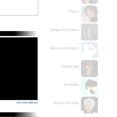
Piero
Quique González
Genesis Campos
Rupatrupa
El Kanka
[ver más videos]
Victor Heredia