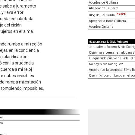
Acordes de Guitarra
me sabe a juramento
Afinador de Guitarra
 y lleva error
¡nuevo!
Blog de LaCuerda
rueda encabritada
Aprender a tocar Guitarra
o del ciclón
Acordes Guitarra
ujeros en el alma.
Otras canciones de Silvio Rodriguez
ndo rumbo a mi región
Jerusalén año cero, Silvio Rodr
ejas en la conciencia
Quién va a pensar en algo más,
n planificación
El aguerrido pueblo de Fidel, Si
ó con la prudencia
No hay, Silvio Rodriguez
cuerda a mi reloj
Anoche fue la orquesta, Silvio 
e nubes invisibles
Qué niño luce un barco en el oc
de rompa mi estación
 rompiendo imposibles.
zón
ño
nito