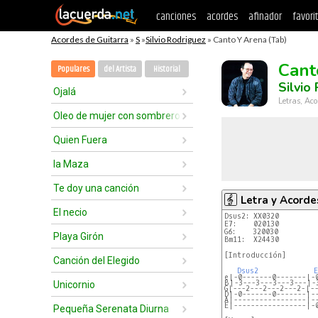
canciones
acordes
afinador
favori
Acordes de Guitarra
»
S
»
Silvio Rodriguez
» Canto Y Arena (Tab)
Cant
Populares
del Artista
Historial
Silvio
Ojalá
Letras, Aco
Oleo de mujer con sombrero
Quien Fuera
la Maza
Te doy una canción
Letra y Acorde
El necio
Dsus2: XX0320
E7:    020130
G6:    320030
Playa Girón
Bm11:  X24430
[Introducción]

Canción del Elegido
Dsus2
E
e|-0-------0-------|-
B|-3---3---3---3---|-
Unicornio
G|---2---2---2---2-|-
D|-0-------0-------|-
A|-----------------|-
E|-----------------|-
Pequeña Serenata Diurna