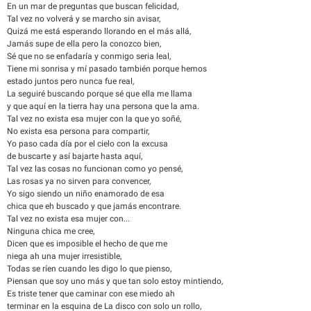
En un mar de preguntas que buscan felicidad,
Tal vez no volverá y se marcho sin avisar,
Quizá me está esperando llorando en el más allá,
Jamás supe de ella pero la conozco bien,
Sé que no se enfadaría y conmigo seria leal,
Tiene mi sonrisa y mí pasado también porque hemos
estado juntos pero nunca fue real,
La seguiré buscando porque sé que ella me llama
y que aquí en la tierra hay una persona que la ama.
Tal vez no exista esa mujer con la que yo soñé,
No exista esa persona para compartir,
Yo paso cada día por el cielo con la excusa
de buscarte y así bajarte hasta aquí,
Tal vez las cosas no funcionan como yo pensé,
Las rosas ya no sirven para convencer,
Yo sigo siendo un niño enamorado de esa
chica que eh buscado y que jamás encontrare.
Tal vez no exista esa mujer con...
Ninguna chica me cree,
Dicen que es imposible el hecho de que me
niega ah una mujer irresistible,
Todas se ríen cuando les digo lo que pienso,
Piensan que soy uno más y que tan solo estoy mintiendo,
Es triste tener que caminar con ese miedo ah
terminar en la esquina de La disco con solo un rollo,