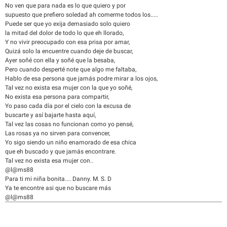
No ven que para nada es lo que quiero y por
supuesto que prefiero soledad ah comerme todos los.....
Puede ser que yo exija demasiado solo quiero
la mitad del dolor de todo lo que eh llorado,
Y no vivir preocupado con esa prisa por amar,
Quizá solo la encuentre cuando deje de buscar,
Ayer soñé con ella y soñé que la besaba,
Pero cuando desperté note que algo me faltaba,
Hablo de esa persona que jamás podre mirar a los ojos,
Tal vez no exista esa mujer con la que yo soñé,
No exista esa persona para compartir,
Yo paso cada día por el cielo con la excusa de
buscarte y así bajarte hasta aquí,
Tal vez las cosas no funcionan como yo pensé,
Las rosas ya no sirven para convencer,
Yo sigo siendo un niño enamorado de esa chica
que eh buscado y que jamás encontrare.
Tal vez no exista esa mujer con..
@l@ms88
Para ti mi niña bonita.... Danny. M. S. D
Ya te encontre asi que no buscare más
@l@ms88