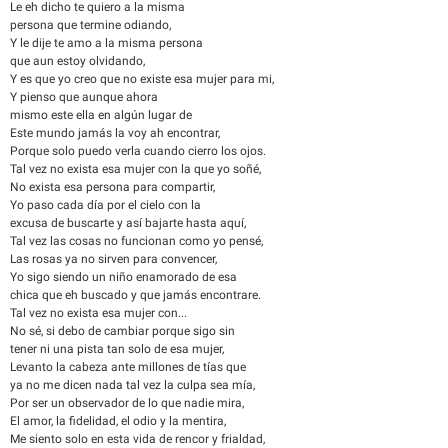
Le eh dicho te quiero a la misma
persona que termine odiando,
Y le dije te amo a la misma persona
que aun estoy olvidando,
Y es que yo creo que no existe esa mujer para mi,
Y pienso que aunque ahora
mismo este ella en algún lugar de
Este mundo jamás la voy ah encontrar,
Porque solo puedo verla cuando cierro los ojos.
Tal vez no exista esa mujer con la que yo soñé,
No exista esa persona para compartir,
Yo paso cada día por el cielo con la
excusa de buscarte y así bajarte hasta aquí,
Tal vez las cosas no funcionan como yo pensé,
Las rosas ya no sirven para convencer,
Yo sigo siendo un niño enamorado de esa
chica que eh buscado y que jamás encontrare.
Tal vez no exista esa mujer con...
No sé, si debo de cambiar porque sigo sin
tener ni una pista tan solo de esa mujer,
Levanto la cabeza ante millones de tías que
ya no me dicen nada tal vez la culpa sea mía,
Por ser un observador de lo que nadie mira,
El amor, la fidelidad, el odio y la mentira,
Me siento solo en esta vida de rencor y frialdad,