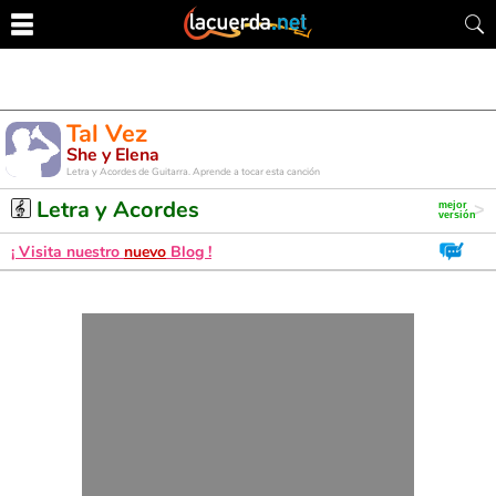
Tal Vez
She y Elena
Letra y Acordes de Guitarra. Aprende a tocar esta canción
Letra y Acordes
¡ Visita nuestro
nuevo
Blog !