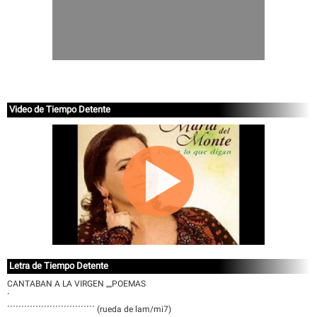
Video de Tiempo Detente
Letra de Tiempo Detente
CANTABAN A LA VIRGEN ,,,,POEMAS
´
´´´´´´´´´´´´´´´´´´´´´´´´´´´´´´´ (rueda de lam/mi7)