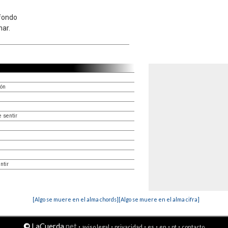
fondo
nar.
zón
 sentir
ntir
[Algo se muere en el alma chords]
[Algo se muere en el alma cifra]
©
LaCuerda
.net
·
·
·
·
·
·
aviso legal
privacidad
es
en
pt
contacto