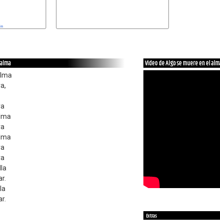
m
 alma
Video de Algo se muere en el alm
alma
a,
va
alma
va
alma
va
va
lla
r.
la
r.
Extras