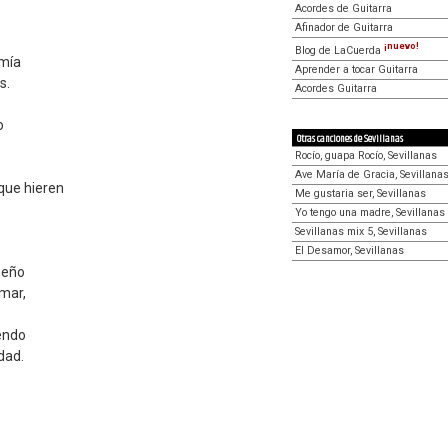
Acordes de Guitarra
Afinador de Guitarra
¡nuevo!
Blog de LaCuerda
 mía
Aprender a tocar Guitarra
s.
Acordes Guitarra
o
Otras canciones de Sevillanas
Rocío, guapa Rocío, Sevillanas
Ave María de Gracia, Sevillana
que hieren
Me gustaria ser, Sevillanas
Yo tengo una madre, Sevillanas
Sevillanas mix 5, Sevillanas
El Desamor, Sevillanas
ueño
 mar,
endo
dad.