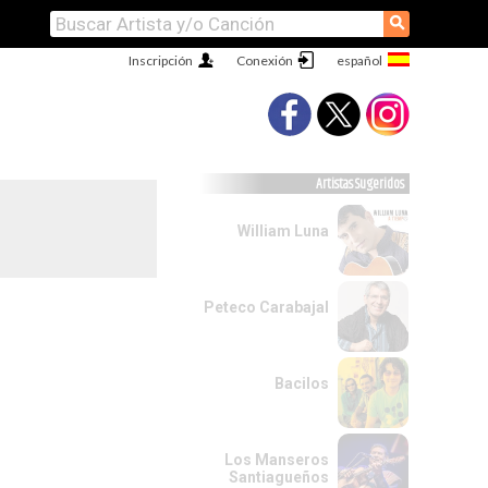
⚲
Inscripción
Conexión
Artistas Sugeridos
William Luna
Peteco Carabajal
Bacilos
Los Manseros
Santiagueños