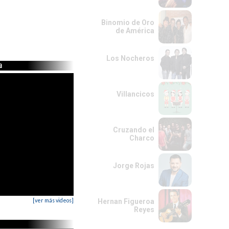
Binomio de Oro
de América
Los Nocheros
a
Villancicos
Cruzando el
Charco
Jorge Rojas
[ver más videos]
Hernan Figueroa
Reyes