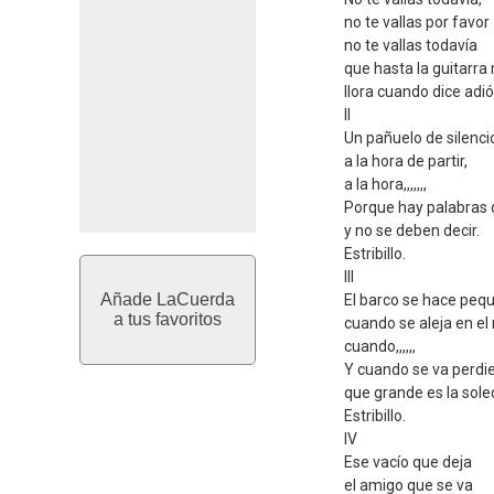
no te vallas por favor
no te vallas todavía
que hasta la guitarra
llora cuando dice adió
II
Un pañuelo de silenci
a la hora de partir,
a la hora,,,,,,,
Porque hay palabras 
y no se deben decir.
Estribillo.
III
Añade LaCuerda
El barco se hace peq
a tus favoritos
cuando se aleja en el
cuando,,,,,,
Y cuando se va perdi
que grande es la sole
Estribillo.
IV
Ese vacío que deja
el amigo que se va