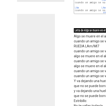
cuando un amigo se va

LAm
LAm
cuando un amigo se va

RE
Letra de Algo se muere en el
Algo se muere en el 
cuando un amigo se v
RUEDA LAm/MI7
cuando un amigo se 
algo se muere en el 
cuando un amigo se 
algo se muere en el 
cuando un amigo se 
cuando un amigo se 
Y va dejando una hue
que no se puede borra
y va dejando una huel
que no se puede borra
Estribillo:
No te vallas todavía,