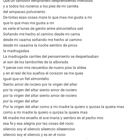
Que un tamboril tempranero desprendiendo melodias
y a todos los rocieros a los pies de mi carreta
del simpecao polvoriento
De toitas esas cosas mare lo que mas me gusta a mi
que lo que mas me gusta a mi
es verte el lunes de gentio entre almonteños sali
Soñando me hecho al camino desde mi cama
desde mi caama soñando me hecho al camino
desde mi caaama la noche sembro de pinos
la madrugadaa
La madrugada carriles del pensamiento se despertaaban
al son de los tamboriles de la alborada
Y pense con mis recuerdos de nuevo piso la aldea
y en el real de los sueños el corazon se me quea
igual que un fiel almonteño
Siento amor de rociero por la virgen del altar
por la virgen del altar siento amor de rociero
por la virgen del altar siento amor de rociero
por la virgen del altar
Por la virgen del altar como a mi madre la quiero o quizas la quiera mas
como a mi madre la quiero o quizas la quiera mas
Mi madre me enseño el ave maria y sembro en el pecho mio
esa fe y esa alegria por las cosas del rocio
silencio soy el silencio sileencio sileeencioo
silencio soy el silencio y es en el rocio