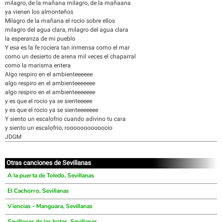
milagro, de la mañana milagro, de la mañaana
ya vienen los almonteños
Milagro de la mañana el rocio sobre ellos
milagro del agua clara, milagro del agua clara
la esperanza de mi pueblo
Y esa es la fe rociera tan inmensa como el mar
como un desierto de arena mil veces el chaparral
como la marisma entera
Algo respiro en el ambienteeeeee
algo respiro en el ambienteeeeeee
algo respiro en el ambienteeeeeee
y es que el rocio ya se sienteeeee
y es que el rocio ya se sienteeeeeee
Y siento un escalofrio cuando adivino tu cara
y siento un escalofrio, rooooooooooocio
JDGM
Otras canciones de Sevillanas
A la puerta de Toledo, Sevillanas
El Cachorro, Sevillanas
Viencias - Manguara, Sevillanas
Sevillanas de las botas, Sevillanas