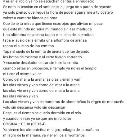
y es en el rocio ya no se escuchan cantes a enmudecio
Se nota la tension en el ambiente la juerga se a parao de repente
ya solo pienso que llegue la hora de poder agarrarme a tu costero
volver a cantarte blanca paloma
Que tiene tu miraa que tienen esos ojos que alivian mi pesar
que este mundo no seria mi mundo sin esa madruga
Una alfombra de arenaa tapaa el sueloo de la ermitaa
tapa el suelo de la ermita una alfombra de arenaa
tapaa el sueloo de laa ermitaa
Tapa el suelo de la ermita de arena que fue dejando
los botos de rocieroo y al verte fueron entrando
Y escuche desolador entrar sin ti en la ermita
cuando estas en procesion, el templo ya no es el templo
ni tiene el mismo valor
Como del mar a la arena las olas vienen y van
las olas vienen y van como del mar a la arena
las olas vienen y van como del mar a la arena
las olas vienen y van
Las olas vienen y van en hombros de almonteños la virgen de mis sueño
volo sin descansa volo sin descansar
Despues el tiempo se quedo dormido en el relo
y cuando le reze yo se que me miro, lo se
ORIGINAL: CEJ0 (CEJ3-4)
Ya vienen los almonteños milagro, milagro de la mañana
milagro de la mañana, ya vienen los almonteños