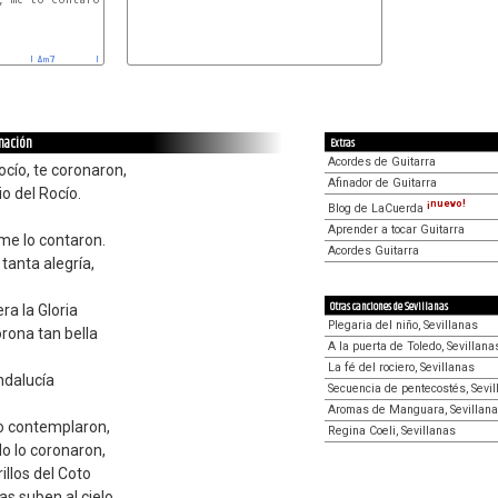
LAm7
LAm6
onación
Extras
Acordes de Guitarra
ocío, te coronaron,
Afinador de Guitarra
o del Rocío.
¡nuevo!
Blog de LaCuerda
Aprender a tocar Guitarra
 me lo contaron.
Acordes Guitarra
 tanta alegría,
Otras canciones de Sevillanas
ra la Gloria
Plegaria del niño, Sevillanas
rona tan bella
A la puerta de Toledo, Sevillana
La fé del rociero, Sevillanas
ndalucía
Secuencia de pentecostés, Sevi
Aromas de Manguara, Sevillan
 lo contemplaron,
Regina Coeli, Sevillanas
lo lo coronaron,
illos del Coto
s suben al cielo.