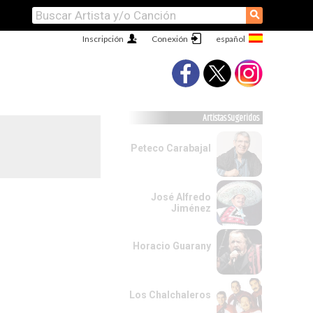
⚲
Inscripción
Conexión
Artistas Sugeridos
Peteco Carabajal
José Alfredo
Jiménez
Horacio Guarany
Los Chalchaleros