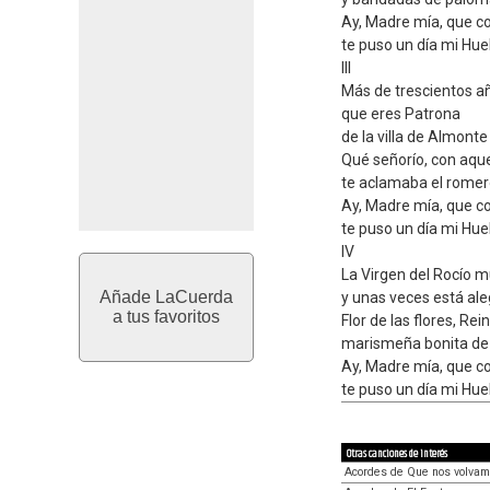
Ay, Madre mía, que co
te puso un día mi Hue
III
Más de trescientos añ
que eres Patrona
de la villa de Almont
Qué señorío, con aque
te aclamaba el romer
Ay, Madre mía, que co
te puso un día mi Hue
IV
La Virgen del Rocío m
Añade LaCuerda
y unas veces está aleg
a tus favoritos
Flor de las flores, Re
marismeña bonita de
Ay, Madre mía, que co
te puso un día mi Hue
Otras canciones de interés
Acordes de Que nos volvam