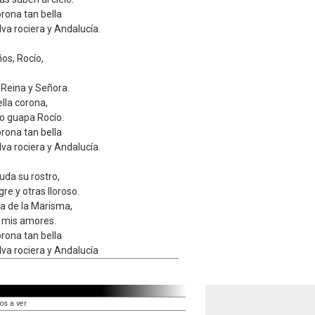
rona tan bella
lva rociera y Andalucía.
os, Rocío,
e Reina y Señora.
lla corona,
o guapa Rocío.
rona tan bella
lva rociera y Andalucía.
uda su rostro,
re y otras lloroso.
ina de la Marisma,
 mis amores.
rona tan bella
lva rociera y Andalucía
os a ver