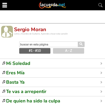
Sergio Moran
Letra y Acordes de Guitarra. Aprende a tocar esta canción
⚲
#1 - #10
A - Z
Mi Soledad
Eres Mía
Basta Ya
Te vas a arrepentir
De quien ha sido la culpa