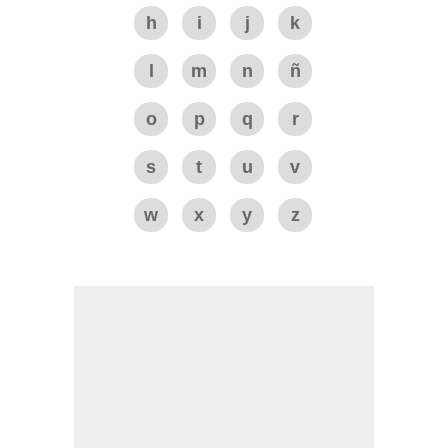
h
i
j
k
l
m
n
ñ
o
p
q
r
s
t
u
v
w
x
y
z