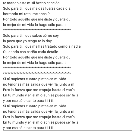
te mando este misil hecho canción...
Sólo para ti... que me das fuerza cada día,
borrando mi total melancolía...
Por todo aquello que me diste y que te di,
lo mejor de mi vida lo hago sólo para ti...
*********************************************
Sólo para ti... que sabes cómo soy,
lo poco que yo tengo te lo doy...
Sólo para ti... que me has tratado como a nadie,
Cuidando con cariño cada detalle...
Por todo aquello que me diste y que te di,
lo mejor de mi vida lo hago sólo para ti...
*********************************************
*********************************************
Si tú supieras cuanto pintas en mi vida
no tendrías más salida que vivirla junto a mí
Eres la fuerza que me empuja hasta el vacío
En tu mundo y en el mío aún se puede ser feliz
y por eso sólo canto para tii i ii...
Si tú supieras cuanto pintas en mi vida
no tendrías más salida que vivirla junto a mí
Eres la fuerza que me empuja hasta el vacío
En tu mundo y en el mío aún se puede ser feliz
y por eso sólo canto para tii i ii...