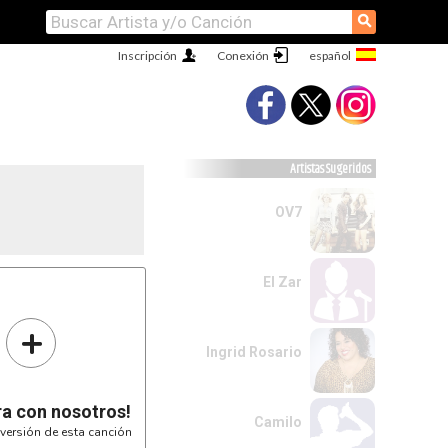
⚲
Inscripción
Conexión
Artistas Sugeridos
OV7
El Zar
+
Ingrid Rosario
ra con nosotros!
Camilo
versión de esta canción