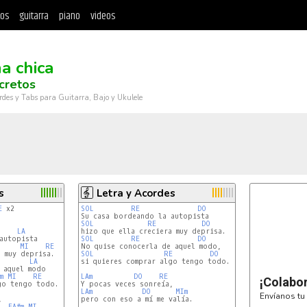
tos
guitarra
piano
videos
a chica
cretos
rdes y Tabs para Guitarra, Bajo y Ukulele
s
Letra y Acordes
E
 x2

SOL
RE
DO
SOL
RE
DO
LA
autopista

SOL
RE
DO
MI
RE
SOL
RE
DO
LA
si quieres comprar algo tengo todo.

 aquel modo

m
MI
RE
LAm
DO
RE
¡Colabo
LAm
DO
MIm
Envíanos tu 
pero con eso a mí me valía.

FA#m
MI