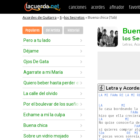
canciones
acordes
afinador
favori
Acordes de Guitarra
»
S
»
los Secretos
» Buena chica (Tab)
Buen
Populares
del Artista
Historial
los Se
Pero a tu lado
Letras, Aco
Déjame
Ojos De Gata
Agarrate a mi María
Quiero beber hasta perder el control
Letra y Acorde
La calle del olvido
LA
MI
FA#m
RE
LA
MI
R
Por el boulevar de los sueños rotos
LA
MI
Su casa bordeando la 
FA#m
Echame a mí la culpa
LA
MI
No quise conocerla de
Buena chica
FA#
SIm
RE
MI
Sobre un vidrio mojado
SIm
RE