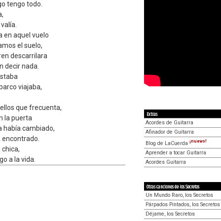
go tengo todo.
a,
valía.
 en aquel vuelo
mos el suelo,
ren descarrilara
n decir nada.
ustaba
arco viajaba,
uellos que frecuenta,
Extras
n la puerta
Acordes de Guitarra
a había cambiado,
Afinador de Guitarra
a encontrado.
¡nuevo!
Blog de LaCuerda
 chica,
Aprender a tocar Guitarra
o a la vida.
Acordes Guitarra
Otras canciones de los Secretos
Un Mundo Raro, los Secretos
Párpados Pintados, los Secretos
Déjame, los Secretos