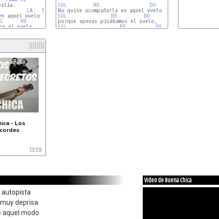
SOL
RE
DO
LA
   (
MI
LA
)

n aquel vuelo 

SOL
RE
DO
I
RE
SOL
RE
DO
MI
LA
  (
MI
LA
ica - Los
Acordes
13:59
Video de Buena chica
 autopista
a muy deprisa.
e aquel modo