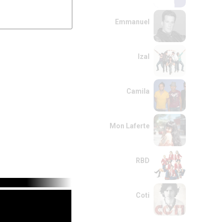
Emmanuel
Izal
Camila
Mon Laferte
RBD
Coti