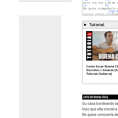
LA
MI
No quise acompañarla e
FA#m
M
LA
Tutorial
►
HD
Como tocar Buena Ch
Secretos / Amaral (
Tutorial Guitarra)
Letra de Buena chica
Su casa bordeando la
hizo que ella crecier
No quise conocerla d