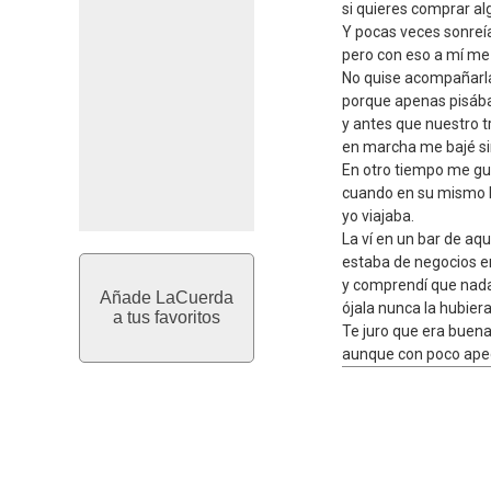
si quieres comprar al
Y pocas veces sonreí
pero con eso a mí me 
No quise acompañarla
porque apenas pisába
y antes que nuestro t
en marcha me bajé si
En otro tiempo me g
cuando en su mismo b
yo viajaba.
La ví en un bar de aq
estaba de negocios e
y comprendí que nad
Añade LaCuerda
ójala nunca la hubier
a tus favoritos
Te juro que era buena
aunque con poco apeg